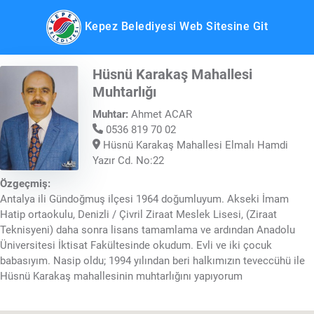
Kepez Belediyesi Web Sitesine Git
Hüsnü Karakaş Mahallesi
Muhtarlığı
Muhtar:
Ahmet ACAR
0536 819 70 02
Hüsnü Karakaş Mahallesi Elmalı Hamdi
Yazır Cd. No:22
Özgeçmiş:
Antalya ili Gündoğmuş ilçesi 1964 doğumluyum. Akseki İmam
Hatip ortaokulu, Denizli / Çivril Ziraat Meslek Lisesi, (Ziraat
Teknisyeni) daha sonra lisans tamamlama ve ardından Anadolu
Üniversitesi İktisat Fakültesinde okudum. Evli ve iki çocuk
babasıyım. Nasip oldu; 1994 yılından beri halkımızın teveccühü ile
Hüsnü Karakaş mahallesinin muhtarlığını yapıyorum