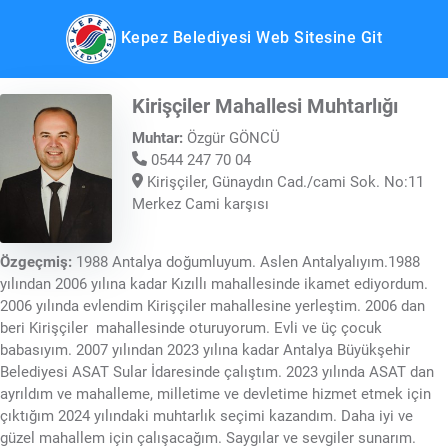
Kepez Belediyesi Web Sitesine Git
Kirişçiler Mahallesi Muhtarlığı
Muhtar:
Özgür GÖNCÜ
0544 247 70 04
Kirişçiler, Günaydın Cad./cami Sok. No:11
Merkez Cami karşısı
Özgeçmiş:
1988 Antalya doğumluyum. Aslen Antalyalıyım.1988
yılından 2006 yılına kadar Kızıllı mahallesinde ikamet ediyordum.
2006 yılında evlendim Kirişçiler mahallesine yerleştim. 2006 dan
beri Kirişçiler mahallesinde oturuyorum. Evli ve üç çocuk
babasıyım. 2007 yılından 2023 yılına kadar Antalya Büyükşehir
Belediyesi ASAT Sular İdaresinde çalıştım. 2023 yılında ASAT dan
ayrıldım ve mahalleme, milletime ve devletime hizmet etmek için
çıktığım 2024 yılındaki muhtarlık seçimi kazandım. Daha iyi ve
güzel mahallem için çalışacağım. Saygılar ve sevgiler sunarım.