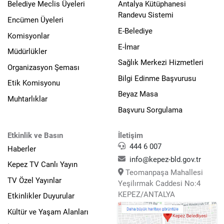
Belediye Meclis Üyeleri
Antalya Kütüphanesi
Randevu Sistemi
Encümen Üyeleri
E-Belediye
Komisyonlar
E-İmar
Müdürlükler
Sağlık Merkezi Hizmetleri
Organizasyon Şeması
Bilgi Edinme Başvurusu
Etik Komisyonu
Beyaz Masa
Muhtarlıklar
Başvuru Sorgulama
Etkinlik ve Basın
İletişim
444 6 007
Haberler
info@kepez-bld.gov.tr
Kepez TV Canlı Yayın
Teomanpaşa Mahallesi
TV Özel Yayınlar
Yeşilırmak Caddesi No:4
KEPEZ/ANTALYA
Etkinlikler Duyurular
Kültür ve Yaşam Alanları