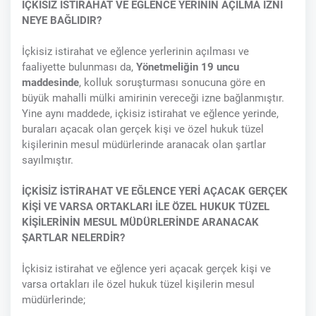
İÇKİSİZ İSTİRAHAT VE EĞLENCE YERİNİN AÇILMA İZNİ
NEYE BAĞLIDIR?
İçkisiz istirahat ve eğlence yerlerinin açılması ve
faaliyette bulunması da,
Yönetmeliğin 19 uncu
maddesinde
, kolluk soruşturması sonucuna göre en
büyük mahalli mülki amirinin vereceği izne bağlanmıştır.
Yine aynı maddede, içkisiz istirahat ve eğlence yerinde,
buraları açacak olan gerçek kişi ve özel hukuk tüzel
kişilerinin mesul müdürlerinde aranacak olan şartlar
sayılmıştır.
İÇKİSİZ İSTİRAHAT VE EĞLENCE YERİ AÇACAK GERÇEK
KİŞİ VE VARSA ORTAKLARI İLE ÖZEL HUKUK TÜZEL
KİŞİLERİNİN MESUL MÜDÜRLERİNDE ARANACAK
ŞARTLAR NELERDİR?
İçkisiz istirahat ve eğlence yeri açacak gerçek kişi ve
varsa ortakları ile özel hukuk tüzel kişilerin mesul
müdürlerinde;