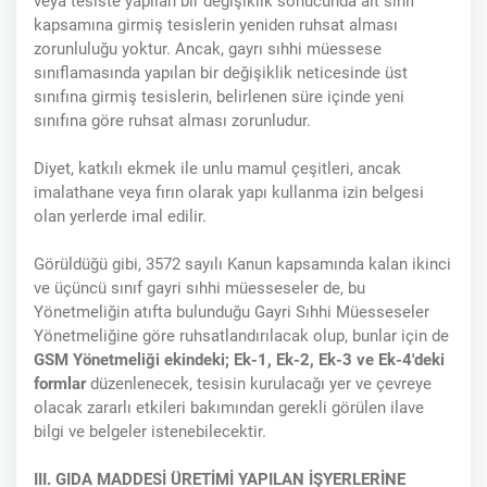
veya tesiste yapılan bir değişiklik sonucunda alt sınıf
kapsamına girmiş tesislerin yeniden ruhsat alması
zorunluluğu yoktur. Ancak, gayrı sıhhi müessese
sınıflamasında yapılan bir değişiklik neticesinde üst
sınıfına girmiş tesislerin, belirlenen süre içinde yeni
sınıfına göre ruhsat alması zorunludur.
Diyet, katkılı ekmek ile unlu mamul çeşitleri, ancak
imalathane veya fırın olarak yapı kullanma izin belgesi
olan yerlerde imal edilir.
Görüldüğü gibi, 3572 sayılı Kanun kapsamında kalan ikinci
ve üçüncü sınıf gayri sıhhi müesseseler de, bu
Yönetmeliğin atıfta bulunduğu Gayri Sıhhi Müesseseler
Yönetmeliğine göre ruhsatlandırılacak olup, bunlar için de
GSM Yönetmeliği ekindeki; Ek-1, Ek-2, Ek-3 ve Ek-4'deki
formlar
düzenlenecek, tesisin kurulacağı yer ve çevreye
olacak zararlı etkileri bakımından gerekli görülen ilave
bilgi ve belgeler istenebilecektir.
III. GIDA MADDESİ ÜRETİMİ YAPILAN İŞYERLERİNE