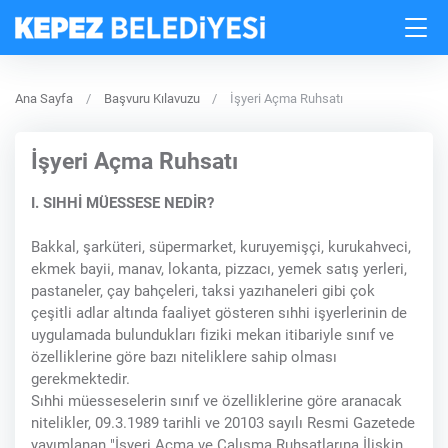
Ana Sayfa
Başvuru Kılavuzu
İşyeri Açma Ruhsatı
İşyeri Açma Ruhsatı
I. SIHHİ MÜESSESE NEDİR?
Bakkal, şarküteri, süpermarket, kuruyemişçi, kurukahveci,
ekmek bayii, manav, lokanta, pizzacı, yemek satış yerleri,
pastaneler, çay bahçeleri, taksi yazıhaneleri gibi çok
çeşitli adlar altında faaliyet gösteren sıhhi işyerlerinin de
uygulamada bulundukları fiziki mekan itibariyle sınıf ve
özelliklerine göre bazı niteliklere sahip olması
gerekmektedir.
Sıhhi müesseselerin sınıf ve özelliklerine göre aranacak
nitelikler, 09.3.1989 tarihli ve 20103 sayılı Resmi Gazetede
yayımlanan "İşyeri Açma ve Çalışma Ruhsatlarına İlişkin