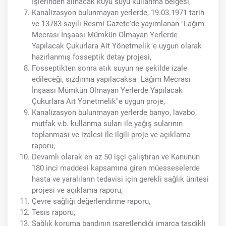
İşlerinden alınacak kuyu suyu kullanma belgesi,
Kanalizasyon bulunmayan yerlerde, 19.03.1971 tarih
ve 13783 sayılı Resmi Gazete'de yayımlanan "Lağım
Mecrası İnşaası Mümkün Olmayan Yerlerde
Yapılacak Çukurlara Ait Yönetmelik"e uygun olarak
hazırlanmış fosseptik detay projesi,
Fosseptikten sonra atık suyun ne şekilde izale
edileceği, sızdırma yapılacaksa "Lağım Mecrası
İnşaası Mümkün Olmayan Yerlerde Yapılacak
Çukurlara Ait Yönetmelik"e uygun proje,
Kanalizasyon bulunmayan yerlerde banyo, lavabo,
mutfak v.b. kullanma suları ile yağış sularının
toplanması ve izalesi ile ilgili proje ve açıklama
raporu,
Devamlı olarak en az 50 işçi çalıştıran ve Kanunun
180 inci maddesi kapsamına giren müesseselerde
hasta ve yaralıların tedavisi için gerekli sağlık ünitesi
projesi ve açıklama raporu,
Çevre sağlığı değerlendirme raporu,
Tesis raporu,
Sağlık koruma bandının işaretlendiği imarca tasdikli