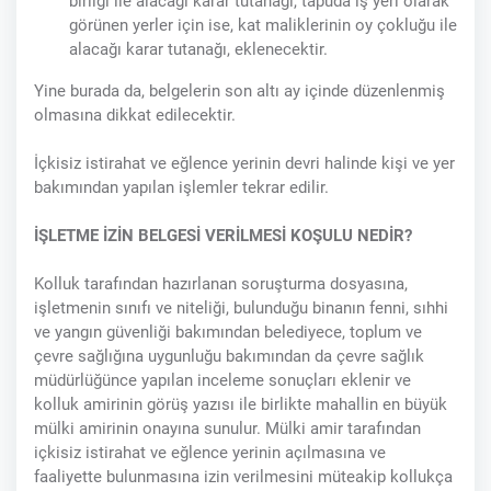
birliği ile alacağı karar tutanağı, tapuda iş yeri olarak
görünen yerler için ise, kat maliklerinin oy çokluğu ile
alacağı karar tutanağı, eklenecektir.
Yine burada da, belgelerin son altı ay içinde düzenlenmiş
olmasına dikkat edilecektir.
İçkisiz istirahat ve eğlence yerinin devri halinde kişi ve yer
bakımından yapılan işlemler tekrar edilir.
İŞLETME İZİN BELGESİ VERİLMESİ KOŞULU NEDİR?
Kolluk tarafından hazırlanan soruşturma dosyasına,
işletmenin sınıfı ve niteliği, bulunduğu binanın fenni, sıhhi
ve yangın güvenliği bakımından belediyece, toplum ve
çevre sağlığına uygunluğu bakımından da çevre sağlık
müdürlüğünce yapılan inceleme sonuçları eklenir ve
kolluk amirinin görüş yazısı ile birlikte mahallin en büyük
mülki amirinin onayına sunulur. Mülki amir tarafından
içkisiz istirahat ve eğlence yerinin açılmasına ve
faaliyette bulunmasına izin verilmesini müteakip kollukça