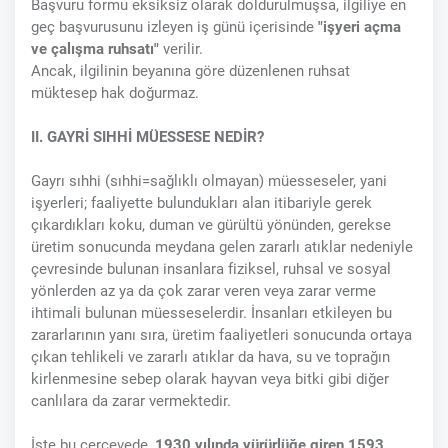
Başvuru formu eksiksiz olarak doldurulmuşsa, ilgiliye en
geç başvurusunu izleyen iş günü içerisinde
"işyeri açma
ve çalışma ruhsatı"
verilir.
Ancak, ilgilinin beyanına göre düzenlenen ruhsat
müktesep hak doğurmaz.
II. GAYRİ SIHHİ MÜESSESE NEDİR?
Gayrı sıhhi (sıhhi=sağlıklı olmayan) müesseseler, yani
işyerleri; faaliyette bulundukları alan itibariyle gerek
çıkardıkları koku, duman ve gürültü yönünden, gerekse
üretim sonucunda meydana gelen zararlı atıklar nedeniyle
çevresinde bulunan insanlara fiziksel, ruhsal ve sosyal
yönlerden az ya da çok zarar veren veya zarar verme
ihtimali bulunan müesseselerdir. İnsanları etkileyen bu
zararlarının yanı sıra, üretim faaliyetleri sonucunda ortaya
çıkan tehlikeli ve zararlı atıklar da hava, su ve toprağın
kirlenmesine sebep olarak hayvan veya bitki gibi diğer
canlılara da zarar vermektedir.
İşte bu çerçevede,
1930 yılında yürürlüğe giren 1593