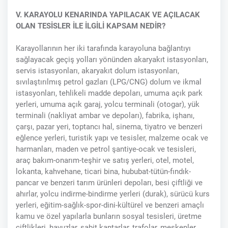
V. KARAYOLU KENARINDA YAPILACAK VE AÇILACAK
OLAN TESİSLER İLE İLGİLİ KAPSAM NEDİR?
Karayollarının her iki tarafında karayoluna bağlantıyı
sağlayacak geçiş yolları yönünden akaryakıt istasyonları,
servis istasyonları, akaryakıt dolum istasyonları,
sıvılaştırılmış petrol gazları (LPG/CNG) dolum ve ikmal
istasyonları, tehlikeli madde depoları, umuma açık park
yerleri, umuma açık garaj, yolcu terminali (otogar), yük
terminali (nakliyat ambar ve depoları), fabrika, işhanı,
çarşı, pazar yeri, toptancı hal, sinema, tiyatro ve benzeri
eğlence yerleri, turistik yapı ve tesisler, malzeme ocak ve
harmanları, maden ve petrol şantiye-ocak ve tesisleri,
araç bakım-onarım-teşhir ve satış yerleri, otel, motel,
lokanta, kahvehane, ticari bina, hububat-tütün-fındık-
pancar ve benzeri tarım ürünleri depoları, besi çiftliği ve
ahırlar, yolcu indirme-bindirme yerleri (durak), sürücü kurs
yerleri, eğitim-sağlık-spor-dini-kültürel ve benzeri amaçlı
kamu ve özel yapılarla bunların sosyal tesisleri, üretme
çiftlikleri, havuzlar, sabit kantarlar, trafolar, meskenler,