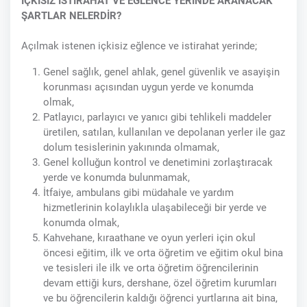
İÇKİSİZ İSTİRAHAT VE EĞLENCE YERİNDE ARANACAK
ŞARTLAR NELERDİR?
Açılmak istenen içkisiz eğlence ve istirahat yerinde;
Genel sağlık, genel ahlak, genel güvenlik ve asayişin
korunması açısından uygun yerde ve konumda
olmak,
Patlayıcı, parlayıcı ve yanıcı gibi tehlikeli maddeler
üretilen, satılan, kullanılan ve depolanan yerler ile gaz
dolum tesislerinin yakınında olmamak,
Genel kolluğun kontrol ve denetimini zorlaştıracak
yerde ve konumda bulunmamak,
İtfaiye, ambulans gibi müdahale ve yardım
hizmetlerinin kolaylıkla ulaşabileceği bir yerde ve
konumda olmak,
Kahvehane, kıraathane ve oyun yerleri için okul
öncesi eğitim, ilk ve orta öğretim ve eğitim okul bina
ve tesisleri ile ilk ve orta öğretim öğrencilerinin
devam ettiği kurs, dershane, özel öğretim kurumları
ve bu öğrencilerin kaldığı öğrenci yurtlarına ait bina,