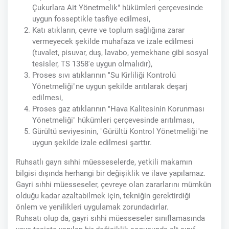
Çukurlara Ait Yönetmelik" hükümleri çerçevesinde
uygun fosseptikle tasfiye edilmesi,
Katı atıkların, çevre ve toplum sağlığına zarar
vermeyecek şekilde muhafaza ve izale edilmesi
(tuvalet, pisuvar, duş, lavabo, yemekhane gibi sosyal
tesisler, TS 1358'e uygun olmalıdır),
Proses sıvı atıklarının "Su Kirliliği Kontrolü
Yönetmeliği"ne uygun şekilde arıtılarak deşarj
edilmesi,
Proses gaz atıklarının "Hava Kalitesinin Korunması
Yönetmeliği" hükümleri çerçevesinde arıtılması,
Gürültü seviyesinin, "Gürültü Kontrol Yönetmeliği"ne
uygun şekilde izale edilmesi şarttır.
Ruhsatlı gayrı sıhhi müesseselerde, yetkili makamın
bilgisi dışında herhangi bir değişiklik ve ilave yapılamaz.
Gayri sıhhi müesseseler, çevreye olan zararlarını mümkün
olduğu kadar azaltabilmek için, tekniğin gerektirdiği
önlem ve yenilikleri uygulamak zorundadırlar.
Ruhsatı olup da, gayri sıhhi müesseseler sınıflamasında