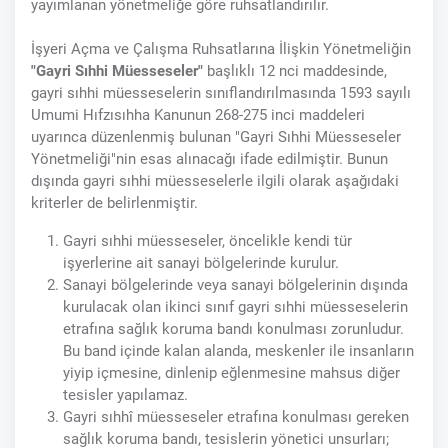
yayımlanan yönetmeliğe göre ruhsatlandırılır.
İşyeri Açma ve Çalışma Ruhsatlarına İlişkin Yönetmeliğin
"Gayri Sıhhi Müesseseler"
başlıklı 12 nci maddesinde,
gayri sıhhi müesseselerin sınıflandırılmasında 1593 sayılı
Umumi Hıfzısıhha Kanunun 268-275 inci maddeleri
uyarınca düzenlenmiş bulunan "Gayri Sıhhi Müesseseler
Yönetmeliği"nin esas alınacağı ifade edilmiştir. Bunun
dışında gayri sıhhi müesseselerle ilgili olarak aşağıdaki
kriterler de belirlenmiştir.
Gayri sıhhi müesseseler, öncelikle kendi tür
işyerlerine ait sanayi bölgelerinde kurulur.
Sanayi bölgelerinde veya sanayi bölgelerinin dışında
kurulacak olan ikinci sınıf gayri sıhhi müesseselerin
etrafına sağlık koruma bandı konulması zorunludur.
Bu band içinde kalan alanda, meskenler ile insanların
yiyip içmesine, dinlenip eğlenmesine mahsus diğer
tesisler yapılamaz.
Gayri sıhhî müesseseler etrafına konulması gereken
sağlık koruma bandı, tesislerin yönetici unsurları;