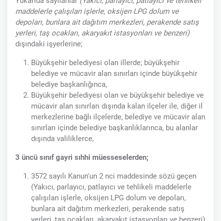
Yukarıda sayılanlar
(Yakıcı, parlayıcı, patlayıcı ve tehlikeli
maddelerle çalışılan işlerle, oksijen LPG dolum ve
depoları, bunlara ait dağıtım merkezleri, perakende satış
yerleri, taş ocakları, akaryakıt istasyonları ve benzeri)
dışındaki işyerlerine;
Büyükşehir belediyesi olan illerde; büyükşehir
belediye ve mücavir alan sınırları içinde büyükşehir
belediye başkanlığınca,
Büyükşehir belediyesi olan ve büyükşehir belediye ve
mücavir alan sınırları dışında kalan ilçeler ile, diğer il
merkezlerine bağlı ilçelerde, belediye ve mücavir alan
sınırları içinde belediye başkanlıklarınca, bu alanlar
dışında valiliklerce,
3 üncü sınıf gayri sıhhi müesseselerden;
3572 sayılı Kanun'un 2 nci maddesinde sözü geçen
(Yakıcı, parlayıcı, patlayıcı ve tehlikeli maddelerle
çalışılan işlerle, oksijen LPG dolum ve depoları,
bunlara ait dağıtım merkezleri, perakende satış
yerleri, taş ocakları, akaryakıt istasyonları ve benzeri)