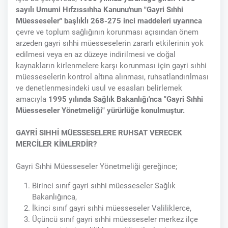
sayılı Umumi Hıfzıssıhha Kanunu'nun "Gayri Sıhhi
Müesseseler" başlıklı 268-275 inci maddeleri uyarınca
çevre ve toplum sağlığının korunması açısından önem
arzeden gayri sıhhi müesseselerin zararlı etkilerinin yok
edilmesi veya en az düzeye indirilmesi ve doğal
kaynakların kirlenmelere karşı korunması için gayri sıhhi
müesseselerin kontrol altına alınması, ruhsatlandırılması
ve denetlenmesindeki usul ve esasları belirlemek
amacıyla
1995 yılında Sağlık Bakanlığı'nca "Gayri Sıhhi
Müesseseler Yönetmeliği" yürürlüğe konulmuştur.
GAYRİ SIHHİ MÜESSESELERE RUHSAT VERECEK
MERCİLER KİMLERDİR?
Gayri Sıhhi Müesseseler Yönetmeliği gereğince;
Birinci sınıf gayri sıhhi müesseseler Sağlık
Bakanlığınca,
İkinci sınıf gayri sıhhi müesseseler Valiliklerce,
Üçüncü sınıf gayri sıhhi müesseseler merkez ilçe