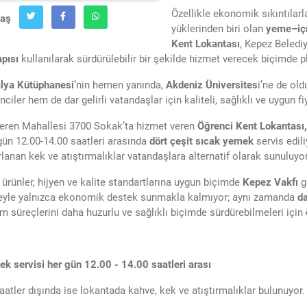
Özellikle ekonomik sıkıntılarl
laş
yüklerinden biri olan
yeme–içm
Kent Lokantası
, Kepez Beledi
apısı
kullanılarak sürdürülebilir bir şekilde hizmet verecek biçimde p
lya Kütüphanesi
’nin hemen yanında,
Akdeniz Üniversites
i’ne de ol
nciler hem de dar gelirli vatandaşlar için kaliteli, sağlıklı ve uygun 
eren Mahallesi 3700 Sokak’ta hizmet veren
Öğrenci Kent Lokantası,
gün 12.00-14.00 saatleri arasında
dört çeşit sıcak yemek
servis edil
rlanan kek ve atıştırmalıklar vatandaşlara alternatif olarak sunuluyor
ürünler, hijyen ve kalite standartlarına uygun biçimde
Kepez Vakfı
g
eyle yalnızca ekonomik destek sunmakla kalmıyor; aynı zamanda
da
im süreçlerini daha huzurlu ve sağlıklı biçimde sürdürebilmeleri için
k servisi her gün 12.00 - 14.00 saatleri arası
aatler dışında ise lokantada kahve, kek ve atıştırmalıklar bulunuyor.