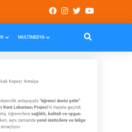
IN
MULTIMEDYA
okak Kepez/ Antalya
ediyecilik anlayışıyla
“öğrenci dostu şehir”
i Kent Lokantası Projesi
’ni hayata geçirdi.
nta, öğrencilere
sağlıklı, kaliteli ve uygun
ken, aynı zamanda
yerel üreticilere ve bölge
amaçlıyor.