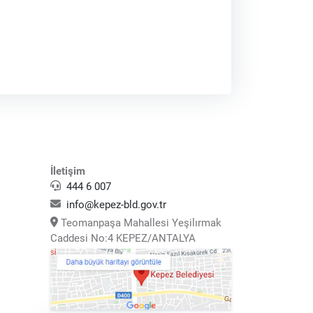
İletişim
444 6 007
info@kepez-bld.gov.tr
Teomanpaşa Mahallesi Yeşilırmak
Caddesi No:4 KEPEZ/ANTALYA