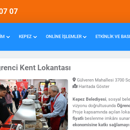
07 07
IM
KEPEZ
ONLINE İŞLEMLER
ETKINLIK VE BAS
renci Kent Lokantası
Gülveren Mahallesi 3700 S
Haritada Göster
Kepez Belediyesi
, sosyal bel
vizyonu doğrultusunda
Öğrenc
Proje kapsamında açılan loka
fiyatlı
beslenme imkânı sunar
ekonomisine katkı sağlamayı