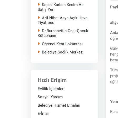
Kepez Kurban Kesim Ve
Pay
Satış Yeri
Arif Nihat Asya Açık Hava
Tiyatrosu
alty
Dr.Burhanettin Onat Çocuk
Anta
Kütüphane
öğre
Öğrenci Kent Lokantası
Gülv
Belediye Sağlık Merkezi
her 
hazı
Tüm 
proj
Hızlı Erişim
eğit
Evlilik İşlemleri
Sosyal Yardım
Yeme
Belediye Hizmet Binaları
Bu s
E-İmar