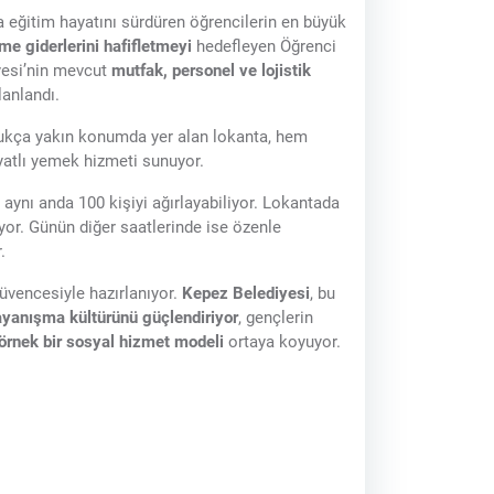
a eğitim hayatını sürdüren öğrencilerin en büyük
e giderlerini hafifletmeyi
hedefleyen Öğrenci
yesi’nin mevcut
mutfak, personel ve lojistik
lanlandı.
dukça yakın konumda yer alan lokanta, hem
fiyatlı yemek hizmeti sunuyor.
aynı anda 100 kişiyi ağırlayabiliyor. Lokantada
iyor. Günün diğer saatlerinde ise özenle
.
üvencesiyle hazırlanıyor.
Kepez Belediyesi
, bu
yanışma kültürünü güçlendiriyor
, gençlerin
örnek bir sosyal hizmet modeli
ortaya koyuyor.