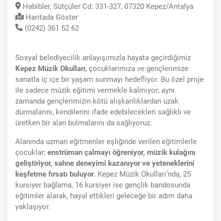
Habibler, Sütçüler Cd. 331-327, 07320 Kepez/Antalya
Haritada Göster
(0242) 361 52 62
Sosyal belediyecilik anlayışımızla hayata geçirdiğimiz
Kepez Müzik Okulları
, çocuklarımıza ve gençlerimize
sanatla iç içe bir yaşam sunmayı hedefliyor. Bu özel proje
ile sadece müzik eğitimi vermekle kalmıyor; aynı
zamanda gençlerimizin kötü alışkanlıklardan uzak
durmalarını, kendilerini ifade edebilecekleri sağlıklı ve
üretken bir alan bulmalarını da sağlıyoruz.
Alanında uzman eğitmenler eşliğinde verilen eğitimlerle
çocuklar;
enstrüman çalmayı öğreniyor, müzik kulağını
geliştiriyor, sahne deneyimi kazanıyor ve yeteneklerini
keşfetme fırsatı buluyor
. Kepez Müzik Okulları’nda, 25
kursiyer bağlama, 16 kursiyer ise gençlik bandosunda
eğitimler alarak, hayal ettikleri geleceğe bir adım daha
yaklaşıyor.