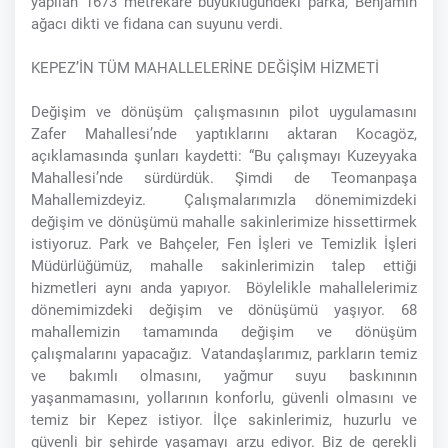
yapılan 1673 metrekare büyüklüğündeki parka, Benjamin
ağacı dikti ve fidana can suyunu verdi.
KEPEZ’İN TÜM MAHALLELERİNE DEĞİŞİM HİZMETİ
Değişim ve dönüşüm çalışmasının pilot uygulamasını
Zafer Mahallesi’nde yaptıklarını aktaran Kocagöz,
açıklamasında şunları kaydetti: “Bu çalışmayı Kuzeyyaka
Mahallesi’nde sürdürdük. Şimdi de Teomanpaşa
Mahallemizdeyiz. Çalışmalarımızla dönemimizdeki
değişim ve dönüşümü mahalle sakinlerimize hissettirmek
istiyoruz. Park ve Bahçeler, Fen İşleri ve Temizlik İşleri
Müdürlüğümüz, mahalle sakinlerimizin talep ettiği
hizmetleri aynı anda yapıyor. Böylelikle mahallelerimiz
dönemimizdeki değişim ve dönüşümü yaşıyor. 68
mahallemizin tamamında değişim ve dönüşüm
çalışmalarını yapacağız. Vatandaşlarımız, parkların temiz
ve bakımlı olmasını, yağmur suyu baskınının
yaşanmamasını, yollarının konforlu, güvenli olmasını ve
temiz bir Kepez istiyor. İlçe sakinlerimiz, huzurlu ve
güvenli bir şehirde yaşamayı arzu ediyor. Biz de gerekli