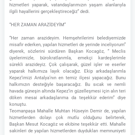
hizmetleri yaparak, vatandaşlarımızın yaşam alanlarıyla
ilgili hayallerini gerçekleştireceğiz” dedi.
“HER ZAMAN ARAZİDEYİM”
“Her zaman arazideyim. Hemşehrilerimi belediyemizde
misafir ederken, yapılan hizmetleri de yerinde inceliyorum”
diyerek, sözlerini sürdüren Başkan Kocagöz, “ Meclis
üyelerimizle, bürokratlarımla, emekçi kardeşlerimle
sürekli arazideyiz. Çok çalışarak, güzel işler ve eserler
yaparak halkımıza layık olacağız. Ekip arkadaşlarımla
Kepez’imizi Antalya’nın en temiz ilçesi yapacağız. Bunu
halkımızın desteğiyle başaracağız. Bu sıcak ve nemli
havada güneşin altında Kepez’in güzelleşmesi için alın teri
döken mesai arkadaşlarıma da teşekkür ederim” diye
konuştu.
Teomanpaşa Mahalle Muhtarı Hüseyin Demir de, yapılan
hizmetlerden dolayı çok mutlu olduğunu belirterek,
Başkan Mesut Kocagöz ve ekibine teşekkür etti. Mahalle
sakinleri de yapılan hizmetlerden duydukları memnuniyeti