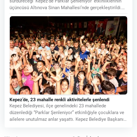
sürdüreceği 'Kepez’de Parklar Şenleniyor' etkinliklerinin
üçüncüsü Altınova Sinan Mahallesi’nde gerçekleştirildi.
Maskot
Kepez’de, 23 mahalle renkli aktivitelerle şenlendi
Kepez Belediyesi, ilçe genelindeki 23 mahallede
düzenlediği “Parklar Şenleniyor” etkinliğiyle çocuklara ve
ailelere unutulmaz anlar yaşattı. Kepez Belediye Başkanı
Mesut Kocagöz’ün,