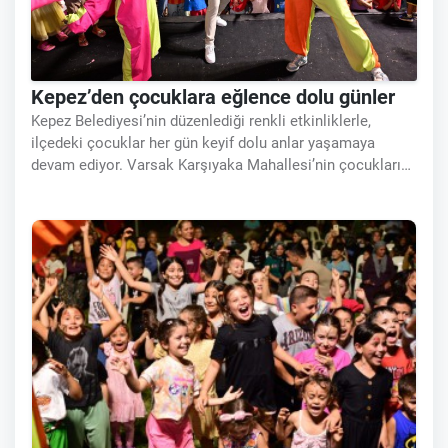
Kepez’den çocuklara eğlence dolu günler
Kepez Belediyesi’nin düzenlediği renkli etkinliklerle,
ilçedeki çocuklar her gün keyif dolu anlar yaşamaya
devam ediyor. Varsak Karşıyaka Mahallesi’nin çocukları
palyaço, yüz boyama, animasyon gösterileri, sevimli
maskotlar ve rengarenk sosis balon