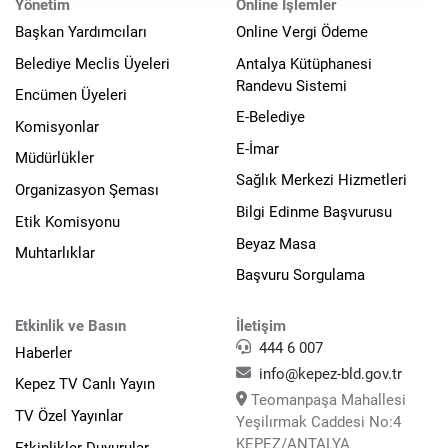
Yönetim
Online İşlemler
Başkan Yardımcıları
Online Vergi Ödeme
Belediye Meclis Üyeleri
Antalya Kütüphanesi
Randevu Sistemi
Encümen Üyeleri
E-Belediye
Komisyonlar
E-İmar
Müdürlükler
Sağlık Merkezi Hizmetleri
Organizasyon Şeması
Bilgi Edinme Başvurusu
Etik Komisyonu
Beyaz Masa
Muhtarlıklar
Başvuru Sorgulama
Etkinlik ve Basın
İletişim
444 6 007
Haberler
info@kepez-bld.gov.tr
Kepez TV Canlı Yayın
Teomanpaşa Mahallesi
TV Özel Yayınlar
Yeşilırmak Caddesi No:4
KEPEZ/ANTALYA
Etkinlikler Duyurular