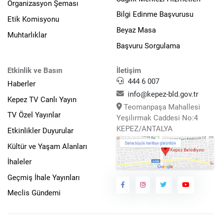
Organizasyon Şeması
Bilgi Edinme Başvurusu
Etik Komisyonu
Beyaz Masa
Muhtarlıklar
Başvuru Sorgulama
Etkinlik ve Basın
İletişim
444 6 007
Haberler
info@kepez-bld.gov.tr
Kepez TV Canlı Yayın
Teomanpaşa Mahallesi
TV Özel Yayınlar
Yeşilırmak Caddesi No:4
KEPEZ/ANTALYA
Etkinlikler Duyurular
Kültür ve Yaşam Alanları
İhaleler
Geçmiş İhale Yayınları
Meclis Gündemi