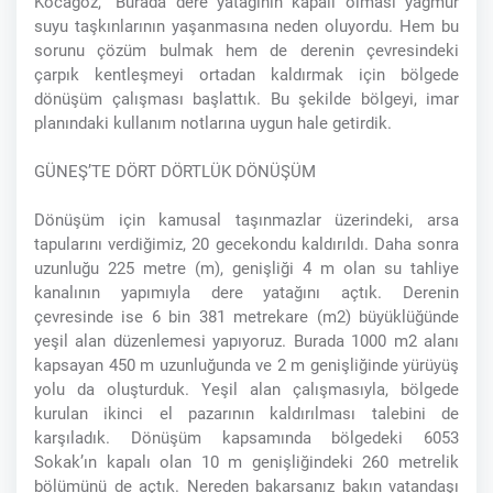
Kocagöz, “Burada dere yatağının kapalı olması yağmur
suyu taşkınlarının yaşanmasına neden oluyordu. Hem bu
sorunu çözüm bulmak hem de derenin çevresindeki
çarpık kentleşmeyi ortadan kaldırmak için bölgede
dönüşüm çalışması başlattık. Bu şekilde bölgeyi, imar
planındaki kullanım notlarına uygun hale getirdik.
GÜNEŞ’TE DÖRT DÖRTLÜK DÖNÜŞÜM
Dönüşüm için kamusal taşınmazlar üzerindeki, arsa
tapularını verdiğimiz, 20 gecekondu kaldırıldı. Daha sonra
uzunluğu 225 metre (m), genişliği 4 m olan su tahliye
kanalının yapımıyla dere yatağını açtık. Derenin
çevresinde ise 6 bin 381 metrekare (m2) büyüklüğünde
yeşil alan düzenlemesi yapıyoruz. Burada 1000 m2 alanı
kapsayan 450 m uzunluğunda ve 2 m genişliğinde yürüyüş
yolu da oluşturduk. Yeşil alan çalışmasıyla, bölgede
kurulan ikinci el pazarının kaldırılması talebini de
karşıladık. Dönüşüm kapsamında bölgedeki 6053
Sokak’ın kapalı olan 10 m genişliğindeki 260 metrelik
bölümünü de açtık. Nereden bakarsanız bakın vatandaşı