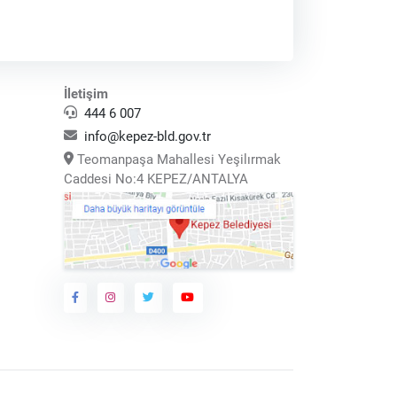
İletişim
444 6 007
info@kepez-bld.gov.tr
Teomanpaşa Mahallesi Yeşilırmak
Caddesi No:4 KEPEZ/ANTALYA