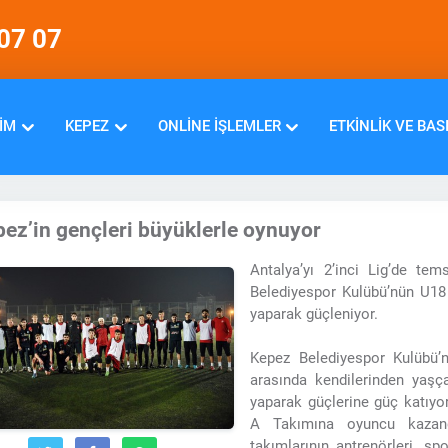
07 07
IM
KEPEZ
ONLINE İŞLEMLER
ETKINLIK VE BAS
ez’in gençleri büyüklerle oynuyor
Antalya’yı 2’inci Lig’de te
Belediyespor Kulübü’nün U18 
yaparak güçleniyor.
Kepez Belediyespor Kulübü’n
arasında kendilerinden yaşç
yaparak güçlerine güç katıyo
A Takımına oyuncu kazand
takımlarının antrenörleri, sp