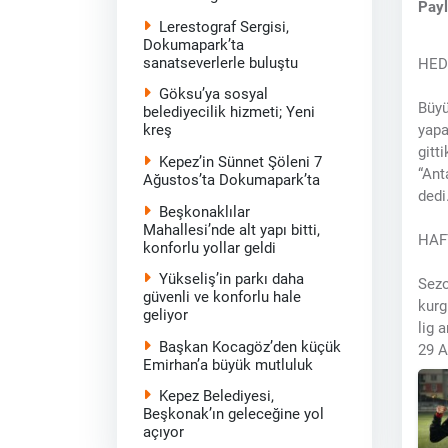
Pay
Lerestograf Sergisi,
Dokumapark’ta
sanatseverlerle buluştu
HED
Göksu’ya sosyal
Büyü
belediyecilik hizmeti; Yeni
yapa
kreş
gitt
Kepez’in Sünnet Şöleni 7
“Ant
Ağustos’ta Dokumapark’ta
dedi
Beşkonaklılar
Mahallesi’nde alt yapı bitti,
HAF
konforlu yollar geldi
Yükseliş’in parkı daha
Sezo
güvenli ve konforlu hale
kurg
geliyor
lig 
Başkan Kocagöz’den küçük
29 A
Emirhan’a büyük mutluluk
Kepez Belediyesi,
Beşkonak’ın geleceğine yol
açıyor