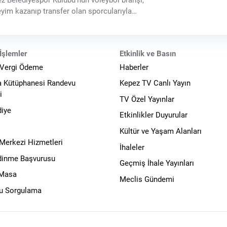
z Belediyespor Kulübü'nün voleybol branşı,
yim kazanıp transfer olan sporcularıyla
rlanıyor. Öncelikli hedefi altyapıdan oyuncu
ştirmek olan Kepez Belediyespor
bü'nün voleybol takımı
İşlemler
Etkinlik ve Basın
 Vergi Ödeme
Haberler
a Kütüphanesi Randevu
Kepez TV Canlı Yayın
i
TV Özel Yayınlar
diye
Etkinlikler Duyurular
Kültür ve Yaşam Alanları
 Merkezi Hizmetleri
İhaleler
Edinme Başvurusu
Geçmiş İhale Yayınları
 Masa
Meclis Gündemi
u Sorgulama