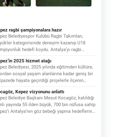
pez ragbi şampiyonalara hazır
pez Belediyespor Kulübü Ragbi Takımları,
yükler kategorisinde deneyim kazanıp U18
mpiyonluk hedefi koydu. Antalya’yı ragbi
anşında temsil eden Kepez Belediyespor Kulübü
pez’in 2025 hizmet atağı
gbi
pez Belediyesi, 2025 yılında eğitimden kültüre,
ordan sosyal yaşam alanlarına kadar geniş bir
lpazede hayata geçirdiği projelerle ilçenin
şam kalitesini yükseltti. İlçenin
cagöz, Kepez vizyonunu anlattı
pez Belediye Başkanı Mesut Kocagöz, katıldığı
nlı yayında 55 ilden büyük, 700 bin nüfusa sahip
pez’i Antalya’nın göz bebeği yapma hedeflerini
lattı. Kepez’i UNESCO