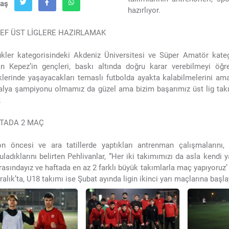
laş
hazırlıyor.
EF ÜST LİGLERE HAZIRLAMAK
kler kategorisindeki Akdeniz Üniversitesi ve Süper Amatör katego
n Kepez’in gençleri, baskı altında doğru karar verebilmeyi öğreni
iklerinde yaşayacakları temaslı futbolda ayakta kalabilmelerini ama
alya şampiyonu olmamız da güzel ama bizim başarımız üst lig takım
.
TADA 2 MAÇ
n öncesi ve ara tatillerde yaptıkları antrenman çalışmalarını
uladıklarını belirten Pehlivanlar, “Her iki takımımızı da asla kendi y
arasındayız ve haftada en az 2 farklı büyük takımlarla maç yapıyoruz
ralık’ta, U18 takımı ise Şubat ayında ligin ikinci yarı maçlarına başl