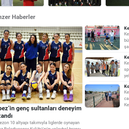
nzer Haberler
Ke
Ke
bü
şa
br
Ke
Ra
Ke
sp
ye
ya
Ko
Ke
ca
Ke
ez’in genç sultanları deneyim
an
zandı
ezon 10 altyapı takımıyla liglerde oynayan