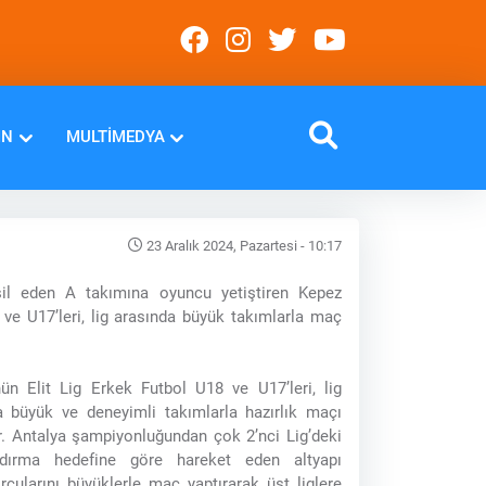
IN
MULTIMEDYA
23 Aralık 2024, Pazartesi - 10:17
msil eden A takımına oyuncu yetiştiren Kepez
ve U17’leri, lig arasında büyük takımlarla maç
ün Elit Lig Erkek Futbol U18 ve U17’leri, lig
a büyük ve deneyimli takımlarla hazırlık maçı
r. Antalya şampiyonluğundan çok 2’nci Lig’deki
ırma hedefine göre hareket eden altyapı
orcularını büyüklerle maç yaptırarak üst liglere