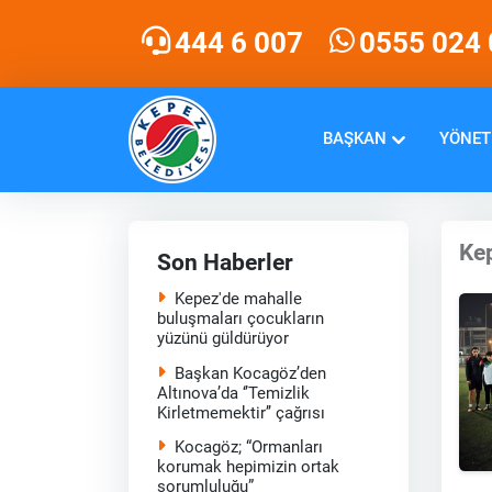
444 6 007
0555 024 
BAŞKAN
YÖNET
Kep
Son Haberler
Kepez'de mahalle
buluşmaları çocukların
yüzünü güldürüyor
Başkan Kocagöz’den
Altınova’da ‘’Temizlik
Kirletmemektir’’ çağrısı
Kocagöz; “Ormanları
korumak hepimizin ortak
sorumluluğu”