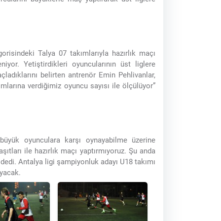
risindeki Talya 07 takımlarıyla hazırlık maçı
yor. Yetiştirdikleri oyuncularının üst liglere
çladıklarını belirten antrenör Emin Pehlivanlar,
larına verdiğimiz oyuncu sayısı ile ölçülüyor”
, büyük oyunculara karşı oynayabilme üzerine
aşıtları ile hazırlık maçı yaptırmıyoruz. Şu anda
’ dedi. Antalya ligi şampiyonluk adayı U18 takımı
ayacak.