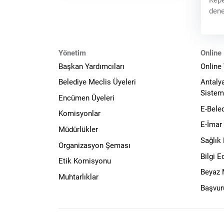
Kepe
dene
guru
yeti
Kulü
Yönetim
Online 
Başkan Yardımcıları
Online
Belediye Meclis Üyeleri
Antaly
Sistem
Encümen Üyeleri
E-Bele
Komisyonlar
E-İmar
Müdürlükler
Sağlık
Organizasyon Şeması
Bilgi 
Etik Komisyonu
Beyaz
Muhtarlıklar
Başvur