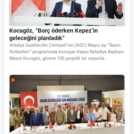
Kocagöz, “Borç öderken Kepez’in
geleceğini planladık”
Antalya Gazeteciler Cemiyeti’nin (AGC) Mayıs ayı “Basın
Sohbetleri” programında konuşan Kepez Belediye Başkanı
Mesut Kocagöz, göreve 105 projelik bir vizyonla
başladıklarını belirterek, “Bir yandan belediyenin borçlarını
öderken, diğer yandan