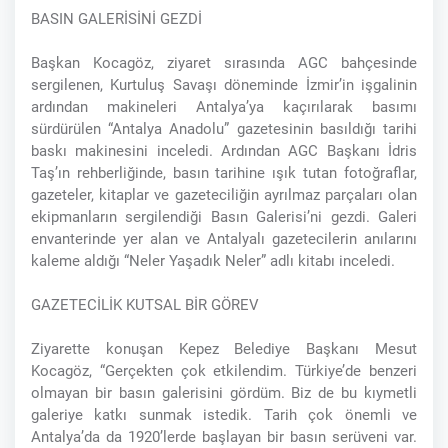
BASIN GALERİSİNİ GEZDİ
Başkan Kocagöz, ziyaret sırasında AGC bahçesinde
sergilenen, Kurtuluş Savaşı döneminde İzmir’in işgalinin
ardından makineleri Antalya’ya kaçırılarak basımı
sürdürülen “Antalya Anadolu” gazetesinin basıldığı tarihi
baskı makinesini inceledi. Ardından AGC Başkanı İdris
Taş’ın rehberliğinde, basın tarihine ışık tutan fotoğraflar,
gazeteler, kitaplar ve gazeteciliğin ayrılmaz parçaları olan
ekipmanların sergilendiği Basın Galerisi’ni gezdi. Galeri
envanterinde yer alan ve Antalyalı gazetecilerin anılarını
kaleme aldığı “Neler Yaşadık Neler” adlı kitabı inceledi.
GAZETECİLİK KUTSAL BİR GÖREV
Ziyarette konuşan Kepez Belediye Başkanı Mesut
Kocagöz, “Gerçekten çok etkilendim. Türkiye’de benzeri
olmayan bir basın galerisini gördüm. Biz de bu kıymetli
galeriye katkı sunmak istedik. Tarih çok önemli ve
Antalya’da da 1920’lerde başlayan bir basın serüveni var.