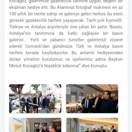
Kocagöz, galerimize gazetecilik tarihine uygun, değerli bir
ekipman hediye etti. Bu Alaminüt fotoğraf makinesi en az
100 yıllık bir tarihe sahip ve galeriye gelen herkes bu eseri
görerek gazetecilik tarihini yaşayacak. Tarih çok kıymetli.
Türkiye ve Antalya arşivleriyle öne çıkan bir şehir. Burası,
Antalya’nın tanıtımına da katkı sağlayan bir basın
galerisi… Yerli ve yabancı turistler galerimizi ziyaret
ederek Osmanlı’dan günümüze Türk ve Antalya basın
tarihini burada keşfediyorlar. Bu anlamlı hediyesinden
dolayı yönetim kurulumuz ve üyelerimiz adına Başkan
Mesut Kocagöz’e teşekkür ediyoruz” diye konuştu.