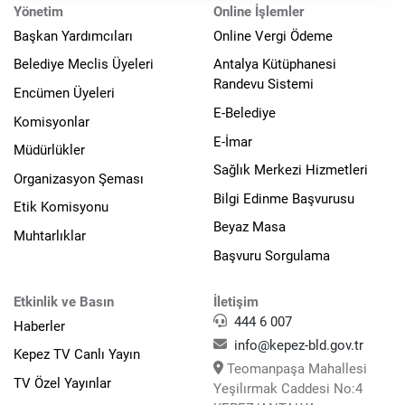
Yönetim
Online İşlemler
Başkan Yardımcıları
Online Vergi Ödeme
Belediye Meclis Üyeleri
Antalya Kütüphanesi
Randevu Sistemi
Encümen Üyeleri
E-Belediye
Komisyonlar
E-İmar
Müdürlükler
Sağlık Merkezi Hizmetleri
Organizasyon Şeması
Bilgi Edinme Başvurusu
Etik Komisyonu
Beyaz Masa
Muhtarlıklar
Başvuru Sorgulama
Etkinlik ve Basın
İletişim
444 6 007
Haberler
info@kepez-bld.gov.tr
Kepez TV Canlı Yayın
Teomanpaşa Mahallesi
TV Özel Yayınlar
Yeşilırmak Caddesi No:4