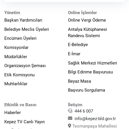
konusunda
Yönetim
Online İşlemler
Başkan Yardımcıları
Online Vergi Ödeme
Belediye Meclis Üyeleri
Antalya Kütüphanesi
Randevu Sistemi
Encümen Üyeleri
E-Belediye
Komisyonlar
E-İmar
Müdürlükler
Sağlık Merkezi Hizmetleri
Organizasyon Şeması
Bilgi Edinme Başvurusu
Etik Komisyonu
Beyaz Masa
Muhtarlıklar
Başvuru Sorgulama
Etkinlik ve Basın
İletişim
444 6 007
Haberler
info@kepez-bld.gov.tr
Kepez TV Canlı Yayın
Teomanpaşa Mahallesi