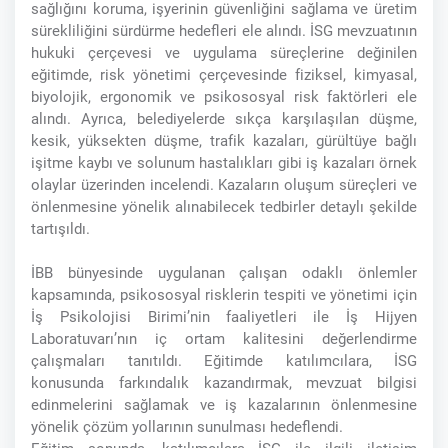
sağlığını koruma, işyerinin güvenliğini sağlama ve üretim
sürekliliğini sürdürme hedefleri ele alındı. İSG mevzuatının
hukuki çerçevesi ve uygulama süreçlerine değinilen
eğitimde, risk yönetimi çerçevesinde fiziksel, kimyasal,
biyolojik, ergonomik ve psikososyal risk faktörleri ele
alındı. Ayrıca, belediyelerde sıkça karşılaşılan düşme,
kesik, yüksekten düşme, trafik kazaları, gürültüye bağlı
işitme kaybı ve solunum hastalıkları gibi iş kazaları örnek
olaylar üzerinden incelendi. Kazaların oluşum süreçleri ve
önlenmesine yönelik alınabilecek tedbirler detaylı şekilde
tartışıldı.
İBB bünyesinde uygulanan çalışan odaklı önlemler
kapsamında, psikososyal risklerin tespiti ve yönetimi için
İş Psikolojisi Birimi’nin faaliyetleri ile İş Hijyen
Laboratuvarı’nın iç ortam kalitesini değerlendirme
çalışmaları tanıtıldı. Eğitimde katılımcılara, İSG
konusunda farkındalık kazandırmak, mevzuat bilgisi
edinmelerini sağlamak ve iş kazalarının önlenmesine
yönelik çözüm yollarının sunulması hedeflendi.