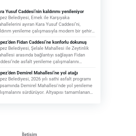
ra Yusuf Caddesi’nin kaldırımı yenileniyor
pez Belediyesi, Emek ile Karşıyaka
hallelerini ayıran Kara Yusuf Caddesi’ni,
ldırım yenileme çalışmasıyla modern bir şehir
rünümüne kavuşturuyor. Kepez Belediyesi,
pez’den Fidan Caddesi’ne konforlu dokunuş
ya
pez Belediyesi, Şelale Mahallesi ile Zeytinlik
hallesi arasında bağlantıyı sağlayan Fidan
ddesi’nde asfalt yenileme çalışmalarını
rdürüyor. Zamanla yıpranarak kullanım
pez’den Demirel Mahallesi’ne yol atağı
pez Belediyesi, 2026 yılı sathi asfalt programı
psamında Demirel Mahallesi'nde yol yenileme
lışmalarını sürdürüyor. Altyapısı tamamlanan
lgelerde yürütülen çalışmalar
İletişim