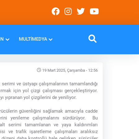
IN
MULTIMEDYA
19 Mart 2025, Çarşamba - 12:56
t serimi ve üstyapı çalışmalarının tamamlandığı
tırmak için yol çizgi çalışması gerçekleştiriyor.
yı yıpranan yol çizgilerini de yeniliyor.
rücülerin güvenliğini sağlamak amacıyla cadde
lerini yenileme çalışmalarını sürdürüyor. Bu
alt serimi tamamlanan ve yaya kaldırımları
isi ve trafik işaretleme çalışmaları aralıksız
 düzeni daha kontrollü hale gelirken, sürücüler