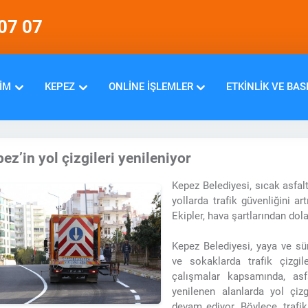
07 07
IM
KEPEZ
ONLINE İŞLEMLER
ETKINLIK VE BAS
ez’in yol çizgileri yenileniyor
Kepez Belediyesi, sıcak asfal
yollarda trafik güvenliğini ar
Ekipler, hava şartlarından dola
Kepez Belediyesi, yaya ve sü
ve sokaklarda trafik çizgi
çalışmalar kapsamında, asf
yenilenen alanlarda yol çizg
devam ediyor. Böylece, trafik