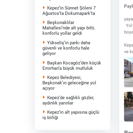
Pay
Kepez’in Sünnet Şöleni 7
Ağustos’ta Dokumapark’ta
yaya
Beşkonaklılar
Yol 
Mahallesi’nde alt yapı bitti,
boya
konforlu yollar geldi
Yükseliş’in parkı daha
Kepe
güvenli ve konforlu hale
ve k
geliyor
Başkan Kocagöz’den küçük
Emirhan’a büyük mutluluk
Kepez Belediyesi,
Beşkonak’ın geleceğine yol
açıyor
Kepez’de sağlıklı gözler,
aydınlık yarınlar
Kepez’in alt yapısına güçlü
iş birliği
Be