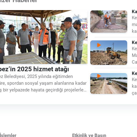
Ka
Ke
ma
ka
gö
Ke
ya
Ke
Ma
Ca
ez’in 2025 hizmet atağı
sü
Ke
z Belediyesi, 2025 yılında eğitimden
Ke
üre, spordan sosyal yaşam alanlarına kadar
ka
ş bir yelpazede hayata geçirdiği projelerle
ça
nin yaşam kalitesini yükseltti. İlçenin
bö
likli ihtiyaçlarına odaklanan yatırımlar
sinde Kepez, daha
İşlemler
Etkinlik ve Basın