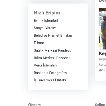
Hızlı Erişim
Evlilik İşlemleri
Sosyal Yardım
Belediye Hizmet Binaları
E-İmar
Sağlık Merkezi Randevu
Kep
Bilim Merkezi Randevu
Kepe
kült
Vergi İşlemleri
geni
Başkanla Fotoğrafım
ilçe
önce
İş Güvenliği El Kitabı
saye
Yönetim
Online 