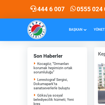
444 6 007
0555 024 
BAŞKAN
YÖNET
Kep
Son Haberler
Kocagöz; “Ormanları
korumak hepimizin ortak
sorumluluğu”
Lerestograf Sergisi,
Dokumapark’ta
sanatseverlerle buluştu
Göksu’ya sosyal
belediyecilik hizmeti; Yeni
kreş