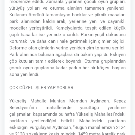
modernize edildi. Zamanla yıpranan çocuk oyun grupları,
yürüyüş yolları ve oturma alanları tamamen yenilendi.
Kullanım ömrünü tamamlayan banklar ve piknik masaları
park alanından kaldırılarak, yerlerine yeni ve dayanıklı
modeller yerleştirildi. Kamelyalarda tespit edilen küçük
çaplı hasarlar ise yerinde onarıldı. Parkın yeşil dokusunu
korumak ve daha canlı hale getirmek için çimler biçildi.
Deforme olan çimlerin yerine yeniden çim tohumu serildi.
Park alanında bulunan ağaçlara da bakım yapıldı. Eskiyen
çöp kutuları tamir edilerek boyandı. Oturma gruplarından
çocuk oyun gruplarına kadar parkın her bir köşesi baştan
sona yenilendi.
ÇOK GÜZEL İŞLER YAPIYORLAR
Yükseliş Mahalle Muhtarı Memduh Aydıncan, Kepez
Belediyesi’nin mahallelerde yürüttüğü yenileme
çalışmaları kapsamında bu hafta Yükseliş Mahallesi’ndeki
parkların yenilendiğini belirtti. Mahalledeki parkların
eskidiğini vurgulayan Aydıncan, “Bugün mahallemizin 2124
ve 2128 sokakların kesişimindeki 1459 metre karelik park