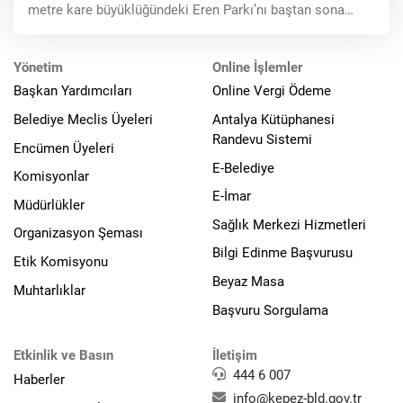
metre kare büyüklüğündeki Eren Parkı’nı baştan sona
yeniledi. Çalışmaları
Yönetim
Online İşlemler
Başkan Yardımcıları
Online Vergi Ödeme
Belediye Meclis Üyeleri
Antalya Kütüphanesi
Randevu Sistemi
Encümen Üyeleri
E-Belediye
Komisyonlar
E-İmar
Müdürlükler
Sağlık Merkezi Hizmetleri
Organizasyon Şeması
Bilgi Edinme Başvurusu
Etik Komisyonu
Beyaz Masa
Muhtarlıklar
Başvuru Sorgulama
Etkinlik ve Basın
İletişim
444 6 007
Haberler
info@kepez-bld.gov.tr