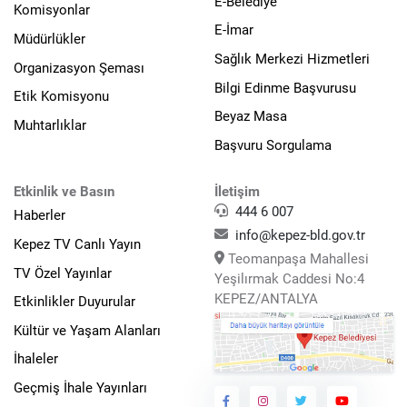
E-Belediye
Komisyonlar
E-İmar
Müdürlükler
Sağlık Merkezi Hizmetleri
Organizasyon Şeması
Bilgi Edinme Başvurusu
Etik Komisyonu
Beyaz Masa
Muhtarlıklar
Başvuru Sorgulama
Etkinlik ve Basın
İletişim
444 6 007
Haberler
info@kepez-bld.gov.tr
Kepez TV Canlı Yayın
Teomanpaşa Mahallesi
TV Özel Yayınlar
Yeşilırmak Caddesi No:4
KEPEZ/ANTALYA
Etkinlikler Duyurular
Kültür ve Yaşam Alanları
İhaleler
Geçmiş İhale Yayınları