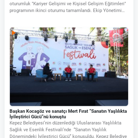
oturumluk "Kariyer Gelişimi ve Kişisel Gelişim Eğitimleri"
programının ikinci oturumu tamamlandı. Ekip Yönetimi
Eğitimi, Afet ve Kriz Yönetimi Uzmanı ve Eğitici Eğitmeni
Yücel Binici, Stres
Başkan Kocagöz ve sanatçı Mert Fırat “Sanatın Yaşlılıkta
İyileştirici Gücü”nü konuştu
Kepez Belediyesi’nin düzenlediği Uluslararası Yaşlılıkta
Sağlık ve Esenlik Festivali’nde “Sanatın Yaşlılık
Dönemindeki İyileştirici Gücü” konuşuldu. Kepez Belediye