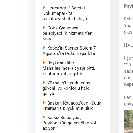
Pay
Lerestograf Sergisi,
Dokumapark’ta
sanatseverlerle buluştu
Bele
Yapı
Göksu’ya sosyal
akış
belediyecilik hizmeti; Yeni
kreş
HAL
Kepez’in Sünnet Şöleni 7
Ağustos’ta Dokumapark’ta
İlçe
Beşkonaklılar
“Gör
Mahallesi’nde alt yapı bitti,
sade
konforlu yollar geldi
daha
Yükseliş’in parkı daha
Kepe
güvenli ve konforlu hale
geliyor
Fen 
Başkan Kocagöz’den küçük
çalı
Emirhan’a büyük mutluluk
Kepez Belediyesi,
Beşkonak’ın geleceğine yol
açıyor