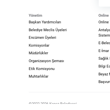
saye
Yönetim
Online 
Başkan Yardımcıları
Online
Belediye Meclis Üyeleri
Antaly
Sistem
Encümen Üyeleri
E-Bele
Komisyonlar
E-İmar
Müdürlükler
Sağlık
Organizasyon Şeması
Bilgi 
Etik Komisyonu
Beyaz
Muhtarlıklar
Başvur
©2022-2026 Kepez Belediyesi