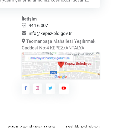
iyor. Fen İşleri Müdürlüğü ekipleri,
İletişim
444 6 007
info@kepez-bld.gov.tr
Teomanpaşa Mahallesi Yeşilırmak
Caddesi No:4 KEPEZ/ANTALYA
KVKK Aydınlatma Metni
Gizlilik Politikası