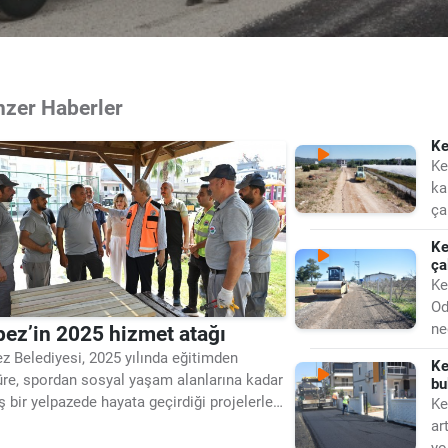
nzer Haberler
Ke
Ke
ka
ça
bö
Ke
ça
Ke
Od
ne
ez’in 2025 hizmet atağı
60
z Belediyesi, 2025 yılında eğitimden
Ke
üre, spordan sosyal yaşam alanlarına kadar
bu
ş bir yelpazede hayata geçirdiği projelerle
Ke
nin yaşam kalitesini yükseltti. İlçenin
ar
likli ihtiyaçlarına odaklanan yatırımlar
yo