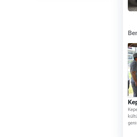
Be
Kep
Kepe
kült
geni
ilçe
önce