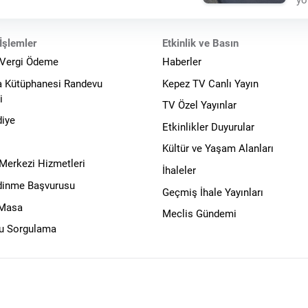
sinde Kepez, daha
ed
İşlemler
Etkinlik ve Basın
 Vergi Ödeme
Haberler
a Kütüphanesi Randevu
Kepez TV Canlı Yayın
i
TV Özel Yayınlar
diye
Etkinlikler Duyurular
Kültür ve Yaşam Alanları
 Merkezi Hizmetleri
İhaleler
Edinme Başvurusu
Geçmiş İhale Yayınları
 Masa
Meclis Gündemi
u Sorgulama