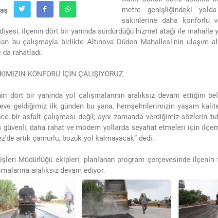
metre genişliğindeki yolda
laş
sakinlerine daha konforlu 
diyesi, ilçenin dört bir yanında sürdürdüğü hizmet atağı ile mahalle y
lan bu çalışmayla birlikte Altınova Düden Mahallesi'nin ulaşım alty
ı da rahatladı.
KIMIZIN KONFORU İÇİN ÇALIŞIYORUZ
nin dört bir yanında yol çalışmalarının aralıksız devam ettiğini 
eve geldiğimiz ilk günden bu yana, hemşehrilerimizin yaşam kalite
ce bir asfalt çalışması değil; aynı zamanda verdiğimiz sözlerin tu
 güvenli, daha rahat ve modern yollarda seyahat etmeleri için ilç
z’de artık çamurlu, bozuk yol kalmayacak” dedi.
İşleri Müdürlüğü ekipleri, planlanan program çerçevesinde ilçenin
şmalarına aralıksız devam ediyor.