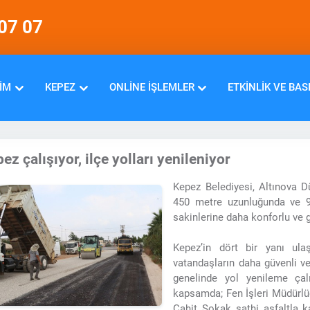
07 07
IM
KEPEZ
ONLINE İŞLEMLER
ETKINLIK VE BAS
ez çalışıyor, ilçe yolları yenileniyor
Kepez Belediyesi, Altınova D
450 metre uzunluğunda ve 9 
sakinlerine daha konforlu ve 
Kepez’in dört bir yanı ula
vatandaşların daha güvenli ve
genelinde yol yenileme ça
kapsamda; Fen İşleri Müdürlü
Cahit Sokak sathi asfaltla 