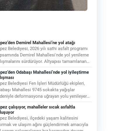
pez’den Demirel Mahallesi’ne yol atağı
pez Belediyesi, 2026 yılı sathi asfalt programı
psamında Demirel Mahallesi'nde yol yenileme
lışmalarını sürdürüyor. Altyapısı tamamlanan
lgelerde yürütülen çalışmalar
pez’den Odabaşı Mahallesi’nde yol iyileştirme
lışması
pez Belediyesi Fen İşleri Müdürlüğü ekipleri,
abaşı Mahallesi 9745 sokakta yağışlar
deniyle deformasyona uğrayan yolu yenileyerek
0 metrelik stabilize yol çalışmasını
pez çalışıyor, mahalleler sıcak asfaltla
luşuyor
pez Belediyesi, ilçedeki yaşam kalitesini
tırmak ve ulaşım ağını güçlendirmek amacıyla
l yapım çalışmalarına hız kesmeden devam