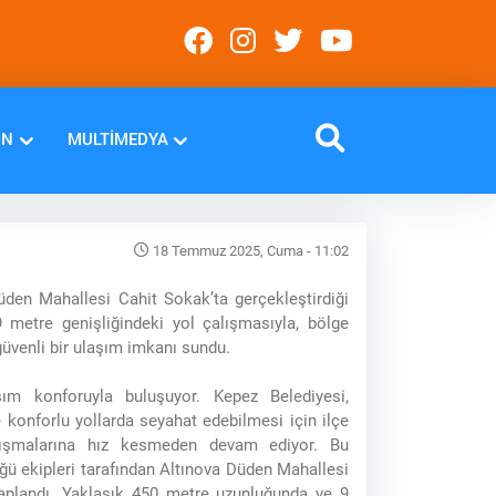
IN
MULTIMEDYA
18 Temmuz 2025, Cuma - 11:02
üden Mahallesi Cahit Sokak’ta gerçekleştirdiği
metre genişliğindeki yol çalışmasıyla, bölge
güvenli bir ulaşım imkanı sundu.
şım konforuyla buluşuyor. Kepez Belediyesi,
 konforlu yollarda seyahat edebilmesi için ilçe
lışmalarına hız kesmeden devam ediyor. Bu
ğü ekipleri tarafından Altınova Düden Mahallesi
kaplandı. Yaklaşık 450 metre uzunluğunda ve 9