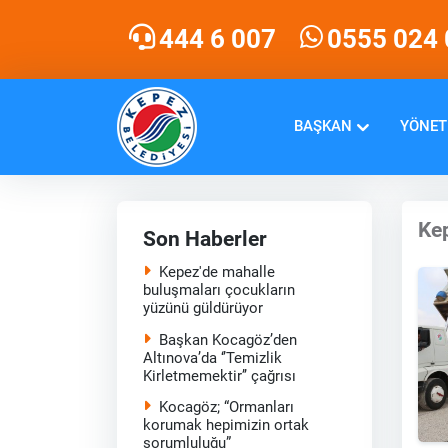
444 6 007
0555 024 
BAŞKAN
YÖNET
Kep
Son Haberler
Kepez'de mahalle
buluşmaları çocukların
yüzünü güldürüyor
Başkan Kocagöz’den
Altınova’da ‘’Temizlik
Kirletmemektir’’ çağrısı
Kocagöz; “Ormanları
korumak hepimizin ortak
sorumluluğu”