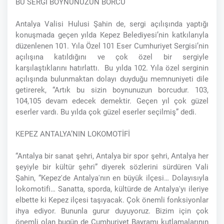
BU SERGİ BOYNUNUZUN BORCU
Antalya Valisi Hulusi Şahin de, sergi açılışında yaptığı
konuşmada geçen yılda Kepez Belediyesi’nin katkılarıyla
düzenlenen 101. Yıla Özel 101 Eser Cumhuriyet Sergisi’nin
açılışına katıldığını ve çok özel bir sergiyle
karşılaştıklarını hatırlattı. Bu yılda 102. Yıla özel serginin
açılışında bulunmaktan dolayı duyduğu memnuniyeti dile
getirerek, “Artık bu sizin boynunuzun borcudur. 103,
104,105 devam edecek demektir. Geçen yıl çok güzel
eserler vardı. Bu yılda çok güzel eserler seçilmiş” dedi.
KEPEZ ANTALYA’NIN LOKOMOTİFİ
“Antalya bir sanat şehri, Antalya bir spor şehri, Antalya her
şeyiyle bir kültür şehri” diyerek sözlerini sürdüren Vali
Şahin, “Kepez'de Antalya'nın en büyük ilçesi… Dolayısıyla
lokomotifi… Sanatta, sporda, kültürde de Antalya'yı ileriye
elbette ki Kepez ilçesi taşıyacak. Çok önemli fonksiyonlar
ihya ediyor. Bununla gurur duyuyoruz. Bizim için çok
önemli olan bugün de Cumhuriyet Bayramı kutlamalarının