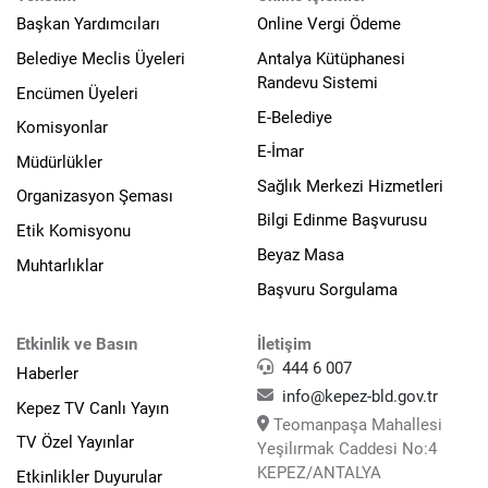
Başkan Yardımcıları
Online Vergi Ödeme
Belediye Meclis Üyeleri
Antalya Kütüphanesi
Randevu Sistemi
Encümen Üyeleri
E-Belediye
Komisyonlar
E-İmar
Müdürlükler
Sağlık Merkezi Hizmetleri
Organizasyon Şeması
Bilgi Edinme Başvurusu
Etik Komisyonu
Beyaz Masa
Muhtarlıklar
Başvuru Sorgulama
Etkinlik ve Basın
İletişim
444 6 007
Haberler
info@kepez-bld.gov.tr
Kepez TV Canlı Yayın
Teomanpaşa Mahallesi
TV Özel Yayınlar
Yeşilırmak Caddesi No:4
KEPEZ/ANTALYA
Etkinlikler Duyurular