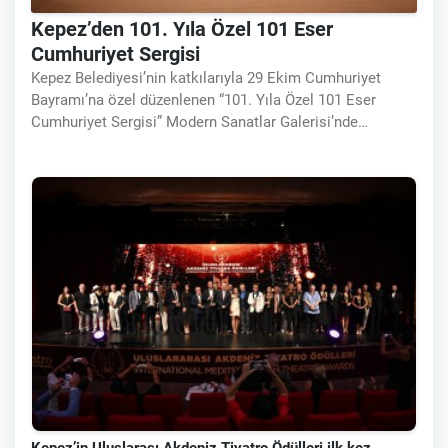
Kepez’den 101. Yıla Özel 101 Eser
Cumhuriyet Sergisi
Kepez Belediyesi’nin katkılarıyla 29 Ekim Cumhuriyet
Bayramı’na özel düzenlenen “101. Yıla Özel 101 Eser
Cumhuriyet Sergisi” Modern Sanatlar Galerisi’nde
sanatseverlere kapılarını açtı. Dokuma Modern Sanatlar
Galerisi, Cumhuriyet’in 101. Yılın