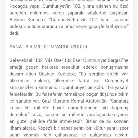
Kocagöz yaptı. Cumhuriyet’in 102. yılına adanan bu özel
serginin anlamına vurgu yaparak sözlerine başlayan
Başkan Kocagöz, “Cumhuriyetimizin 102. yılını sanatın
birleştirici dönüştürücü ve umut veren gücüyle kutluyoruz”
dedi.
SANAT BİR MİLLETİN VAROLUŞUDUR
Geleneksel “102. Yıla Özel 102 Eser Cumhuriyet Sergisi”ne
emeği geçen herkese teşekkür ederek konuşmasına
devam eden Başkan Kocagöz, “Bu sergide emek var,
ülkemizin renkleri, ülkemizin tarihi var. Cumhuriyet
kimsesizlerin kimsesidir. Cumhuriyet bir kültür, bir yaşam
felsefesidir. Bu felsefenin temelinde özgür düşünce bilim
ve sanatta var. Gazi Mustafa Kemal Atatürk’ün, “Sanatsız
kalan bir milletin hayat damarlarından biri kopmuş
demektir” sözü, sanatın bir milletin varoluşundaki yerini
en güzel şekilde ifade etmektedir. Bizler de bu sözden
ilham alarak, Kepez’i bir sanat şehri, bir kültür şehri, spor
şehri yapmak için çalışıyoruz ve çalışmaya devam