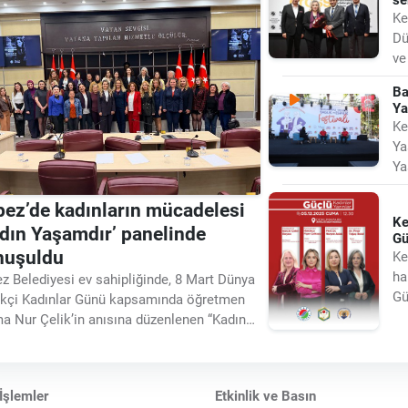
Ke
Dü
ve
Ar
Ba
Ya
Ke
Ya
Ya
Ke
ez’de kadınların mücadelesi
Ke
dın Yaşamdır’ panelinde
Gü
nuşuldu
Ke
ha
z Belediyesi ev sahipliğinde, 8 Mart Dünya
Gü
çi Kadınlar Günü kapsamında öğretmen
Me
a Nur Çelik’in anısına düzenlenen “Kadın
mdır” panelinde; kadın emeği, toplumsal
lik, kadına yönelik şiddetle mücadele ve
anışmanın
İşlemler
Etkinlik ve Basın