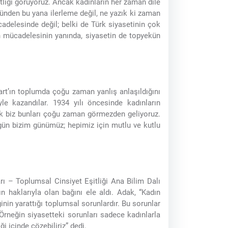
itliği görüyoruz. Ancak kadınların her zaman dile
 günden bu yana ilerleme değil, ne yazık ki zaman
elesinde değil; belki de Türk siyasetinin çok
n mücadelesinin yanında, siyasetin de topyekün
art’ın toplumda çoğu zaman yanlış anlaşıldığını
yle kazandılar. 1934 yılı öncesinde kadınların
cak biz bunları çoğu zaman görmezden geliyoruz.
gün bizim günümüz; hepimiz için mutlu ve kutlu
ı – Toplumsal Cinsiyet Eşitliği Ana Bilim Dalı
 haklarıyla olan bağını ele aldı. Adak, “Kadın
inin yarattığı toplumsal sorunlardır. Bu sorunlar
Örneğin siyasetteki sorunları sadece kadınlarla
i içinde çözebiliriz” dedi.