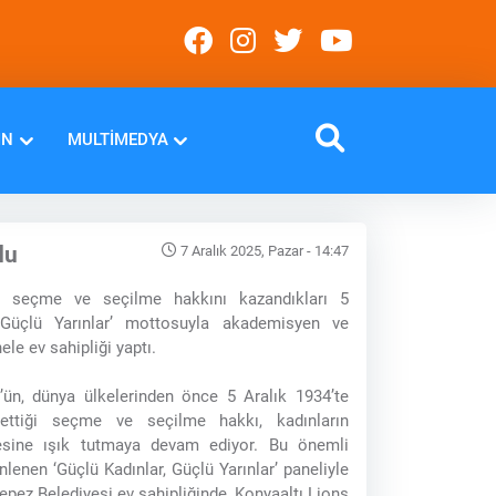
IN
MULTIMEDYA
du
7 Aralık 2025, Pazar - 14:47
ın seçme ve seçilme hakkını kazandıkları 5
 Güçlü Yarınlar’ mottosuyla akademisyen ve
ele ev sahipliği yaptı.
ün, dünya ülkelerinden önce 5 Aralık 1934’te
ettiği seçme ve seçilme hakkı, kadınların
esine ışık tutmaya devam ediyor. Bu önemli
nlenen ‘Güçlü Kadınlar, Güçlü Yarınlar’ paneliyle
Kepez Belediyesi ev sahipliğinde, Konyaaltı Lions