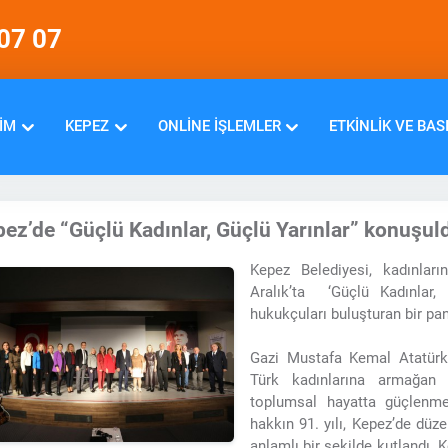
07 07
IM
KEPEZ
ONLINE İŞLEMLER
ETKINLIK VE BAS
ez’de “Güçlü Kadınlar, Güçlü Yarınlar” konuşul
Kepez Belediyesi, kadınlar
Aralık’ta ‘Güçlü Kadınlar,
hukukçuları buluşturan bir pan
Gazi Mustafa Kemal Atatürk’
Türk kadınlarına armağan 
toplumsal hayatta güçlenm
hakkın 91. yılı, Kepez’de düze
anlamlı bir şekilde kutlandı. 