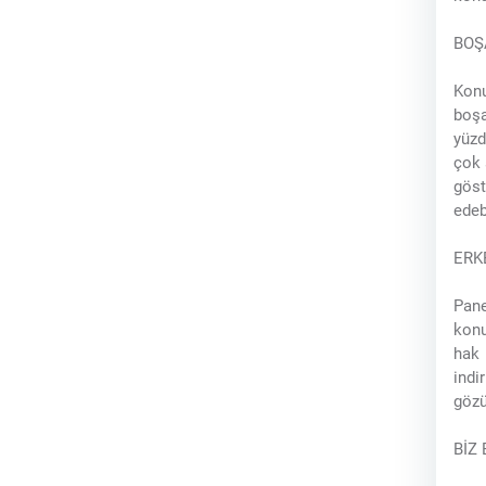
BOŞ
Konu
boşa
yüzd
çok 
göst
edeb
ERK
Pan
konu
hak 
indi
gözü
BİZ