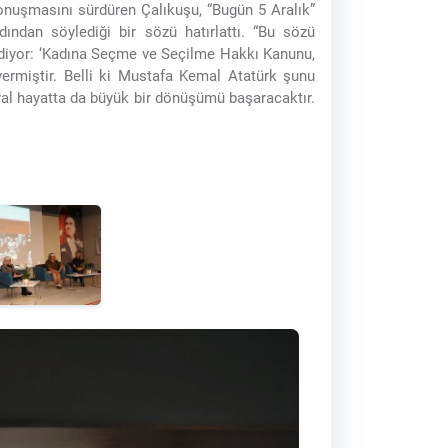
 konuşmasını sürdüren Çalıkuşu, “Bugün 5 Aralık”
ından söylediği bir sözü hatırlattı. “Bu sözü
diyor: ‘Kadına Seçme ve Seçilme Hakkı Kanunu,
vermiştir. Belli ki Mustafa Kemal Atatürk şunu
l hayatta da büyük bir dönüşümü başaracaktır.