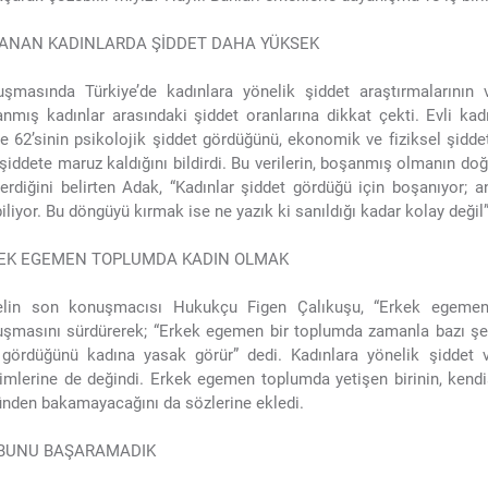
ANAN KADINLARDA ŞİDDET DAHA YÜKSEK
şmasında Türkiye’de kadınlara yönelik şiddet araştırmalarının v
nmış kadınlar arasındaki şiddet oranlarına dikkat çekti. Evli kad
e 62’sinin psikolojik şiddet gördüğünü, ekonomik ve fiziksel şidd
şiddete maruz kaldığını bildirdi. Bu verilerin, boşanmış olmanın doğ
erdiğini belirten Adak, “Kadınlar şiddet gördüğü için boşanıyor;
iliyor. Bu döngüyü kırmak ise ne yazık ki sanıldığı kadar kolay değil” 
EK EGEMEN TOPLUMDA KADIN OLMAK
elin son konuşmacısı Hukukçu Figen Çalıkuşu, “Erkek egemen 
şmasını sürdürerek; “Erkek egemen bir toplumda zamanla bazı şeyl
gördüğünü kadına yasak görür” dedi. Kadınlara yönelik şiddet v
rimlerine de değindi. Erkek egemen toplumda yetişen birinin, kendi
nden bakamayacağını da sözlerine ekledi.
 BUNU BAŞARAMADIK