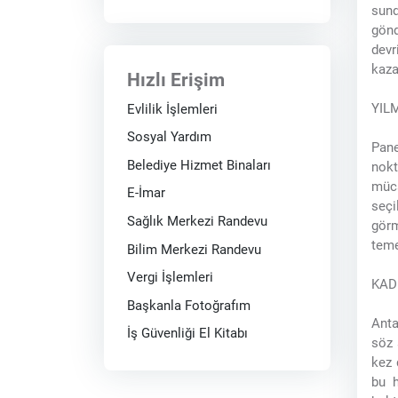
sund
gönd
devr
kaza
Hızlı Erişim
YIL
Evlilik İşlemleri
Sosyal Yardım
Pane
Belediye Hizmet Binaları
nokt
müca
E-İmar
seçi
Sağlık Merkezi Randevu
görm
teme
Bilim Merkezi Randevu
Vergi İşlemleri
KAD
Başkanla Fotoğrafım
Anta
İş Güvenliği El Kitabı
söz 
kez 
bu h