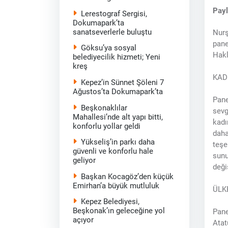
Pay
Lerestograf Sergisi,
Dokumapark’ta
sanatseverlerle buluştu
Nurş
pane
Göksu’ya sosyal
Hakl
belediyecilik hizmeti; Yeni
kreş
KAD
Kepez’in Sünnet Şöleni 7
Ağustos’ta Dokumapark’ta
Pane
Beşkonaklılar
sevg
Mahallesi’nde alt yapı bitti,
kadı
konforlu yollar geldi
daha
Yükseliş’in parkı daha
teşe
güvenli ve konforlu hale
sunu
geliyor
deği
Başkan Kocagöz’den küçük
Emirhan’a büyük mutluluk
ÜLK
Kepez Belediyesi,
Beşkonak’ın geleceğine yol
Pane
açıyor
Atat