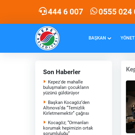
444 6 007
0555 024 
BAŞKAN
YÖNET
Kep
Son Haberler
Kepez'de mahalle
buluşmaları çocukların
yüzünü güldürüyor
Başkan Kocagöz’den
Altınova’da ‘’Temizlik
Kirletmemektir’’ çağrısı
Kocagöz; “Ormanları
korumak hepimizin ortak
sorumluluğu”