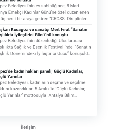
pez Belediyesi’nin ev sahipliğinde, 8 Mart
nya Emekçi Kadınlar Günü’ne özel düzenlenen
 üç nesli bir araya getiren “CROSS -Disiplinler
asında Kadının Merkezinde” adlı
şkan Kocagöz ve sanatçı Mert Fırat “Sanatın
şlılıkta İyileştirici Gücü”nü konuştu
pez Belediyesi’nin düzenlediği Uluslararası
şlılıkta Sağlık ve Esenlik Festivali’nde “Sanatın
şlılık Dönemindeki İyileştirici Gücü” konuşuldu.
pez Belediye
pez’de kadın hakları paneli; Güçlü Kadınlar,
çlü Yarınlar
pez Belediyesi, kadınların seçme ve seçilme
kkını kazandıkları 5 Aralık’ta ‘Güçlü Kadınlar,
çlü Yarınlar’ mottosuyla Antalya Bilim
rkezi’nde, saat 12.30’da
İletişim