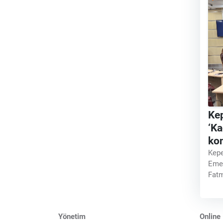
Kep
‘Ka
ko
Kepe
Emek
Fatm
Yaşa
eşit
day
Yönetim
Online 