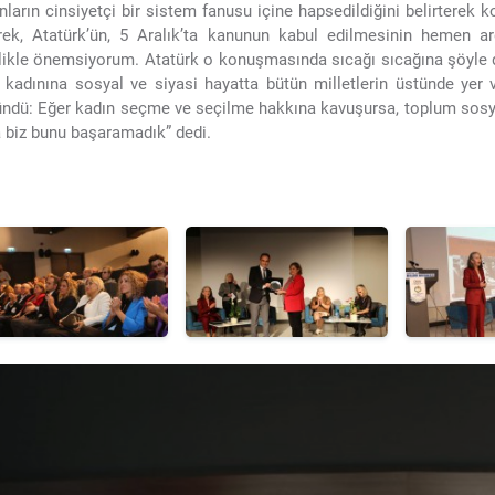
nların cinsiyetçi bir sistem fanusu içine hapsedildiğini belirterek
rek, Atatürk’ün, 5 Aralık’ta kanunun kabul edilmesinin hemen ard
likle önemsiyorum. Atatürk o konuşmasında sıcağı sıcağına şöyle 
 kadınına sosyal ve siyasi hayatta bütün milletlerin üstünde yer 
ndü: Eğer kadın seçme ve seçilme hakkına kavuşursa, toplum sosya
biz bunu başaramadık” dedi.