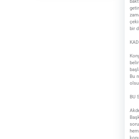
bakt
geti
zama
çeki
bir 
KAD
Kony
beli
başl
Bu n
olsu
BU 
Akde
Başk
soru
hem 
konu