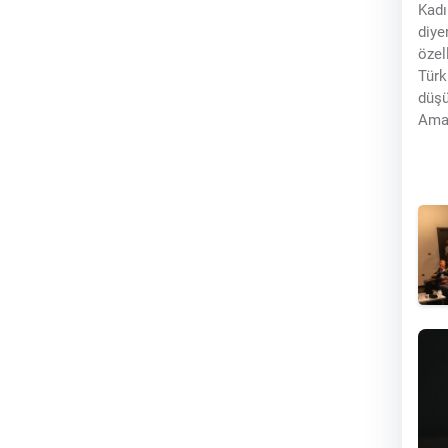
Kadı
diye
özel
Türk
düşü
Ama 