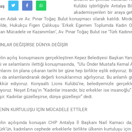
Kulübü işbirliğiyle Antalya 
laş
akademisyenleri bir araya get
en Adak ve Av. Pınar Toğaç Bulut konuşmacı olarak katıldı. Moder
lde, Hukukçu Figen Çalıkuşu ‘Erkek Egemen Toplumda Kadın Olm
arı Mücadele ve Kazanımları’, Av. Pınar Toğaç Bulut ise ‘Türk Kadınını
INLAR DEĞİŞİRSE DÜNYA DEĞİŞİR
lin açılış konuşmasını gerçekleştiren Kepez Belediyesi Başkan Ya
i ve selamlarını ilettiği konuşmasında, “Ulu Önder Mustafa Kemal At
nlarını ön plana çıkaran tarihi bir güne hep birlikte eşlik ediyoruz. B
 da anlamlandırarak değerli konuklarımızı ağırlıyoruz. Bu anlamlı g
kkür ediyoruz. Konyaaltı Lions Kulübü’ne, belediyemizle gerçekleşt
yoruz. Neşet Ertaş’ın “Kadınlar insandır, biz erkekler ise insanoğlu” 
şir. Kadınlar güzelleşirse, dünya güzelleşir” dedi.
ENİN KURTULUŞU İÇİN MÜCADELE ETTİLER
lin açılışında konuşan CHP Antalya İl Başkanı Nail Kamacı d
ürk’ün, kadınların cephede erkeklerle birlikte ülkenin kurtuluşu içi