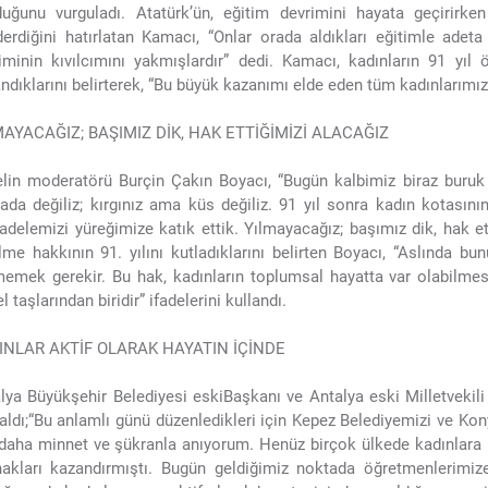
uğunu vurguladı. Atatürk’ün, eğitim devrimini hayata geçirirk
erdiğini hatırlatan Kamacı, “Onlar orada aldıkları eğitimle ade
iminin kıvılcımını yakmışlardır” dedi. Kamacı, kadınların 91 yıl
ndıklarını belirterek, “Bu büyük kazanımı elde eden tüm kadınlarımı
MAYACAĞIZ; BAŞIMIZ DİK, HAK ETTİĞİMİZİ ALACAĞIZ
lin moderatörü Burçin Çakın Boyacı, “Bugün kalbimiz biraz buruk
ada değiliz; kırgınız ama küs değiliz. 91 yıl sonra kadın kotasını
delemizi yüreğimize katık ettik. Yılmayacağız; başımız dik, hak e
lme hakkının 91. yılını kutladıklarını belirten Boyacı, “Aslında 
emek gerekir. Bu hak, kadınların toplumsal hayatta var olabilmes
l taşlarından biridir” ifadelerini kullandı.
INLAR AKTİF OLARAK HAYATIN İÇİNDE
lya Büyükşehir Belediyesi eskiBaşkanı ve Antalya eski Milletveki
aldı;“Bu anlamlı günü düzenledikleri için Kepez Belediyemizi ve Kon
daha minnet ve şükranla anıyorum. Henüz birçok ülkede kadınlara 
akları kazandırmıştı. Bugün geldiğimiz noktada öğretmenlerimi