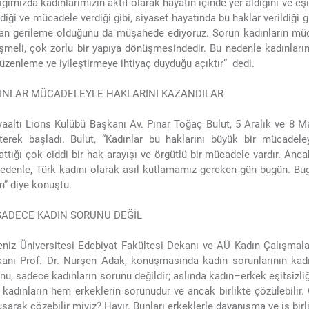
ığımızda kadınlarımızın aktif olarak hayatın içinde yer aldığını ve eş
rdiği ve mücadele verdiği gibi, siyaset hayatında bu haklar verildiği
n gerileme olduğunu da müşahede ediyoruz. Sorun kadınların mücad
şmeli, çok zorlu bir yapıya dönüşmesindedir. Bu nedenle kadınları
düzenleme ve iyileştirmeye ihtiyaç duyduğu açıktır” dedi.
INLAR MÜCADELEYLE HAKLARINI KAZANDILAR
aaltı Lions Kulübü Başkanı Av. Pınar Toğaç Bulut, 5 Aralık ve 8 M
rterek başladı. Bulut, “Kadınlar bu haklarını büyük bir mücadele
attığı çok ciddi bir hak arayışı ve örgütlü bir mücadele vardır. An
edenle, Türk kadını olarak asıl kutlamamız gereken gün bugün. Bu
n” diye konuştu.
SADECE KADIN SORUNU DEĞİL
niz Üniversitesi Edebiyat Fakültesi Dekanı ve AÜ Kadın Çalışmalar
anı Prof. Dr. Nurşen Adak, konuşmasında kadın sorunlarının kadın
nu, sadece kadınların sorunu değildir; aslında kadın–erkek eşitsizliğ
kadınların hem erkeklerin sorunudur ve ancak birlikte çözülebilir. 
şarak çözebilir miyiz? Hayır. Bunları erkeklerle dayanışma ve iş birliğ