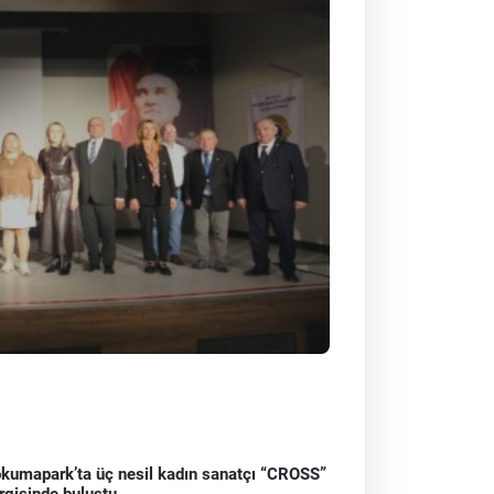
kumapark’ta üç nesil kadın sanatçı “CROSS”
rgisinde buluştu