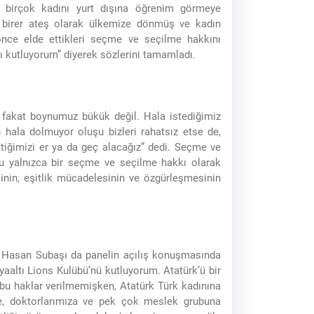
en birçok kadını yurt dışına öğrenim görmeye
ta birer ateş olarak ülkemize dönmüş ve kadın
 önce elde ettikleri seçme ve seçilme hakkını
zı kutluyorum” diyerek sözlerini tamamladı.
 fakat boynumuz bükük değil. Hala istediğimiz
n hala dolmuyor oluşu bizleri rahatsız etse de,
ttiğimizi er ya da geç alacağız” dedi. Seçme ve
bunu yalnızca bir seçme ve seçilme hakkı olarak
inin, eşitlik mücadelesinin ve özgürleşmesinin
li Hasan Subaşı da panelin açılış konuşmasında
yaaltı Lions Kulübü’nü kutluyorum. Atatürk’ü bir
bu haklar verilmemişken, Atatürk Türk kadınına
ze, doktorlarımıza ve pek çok meslek grubuna