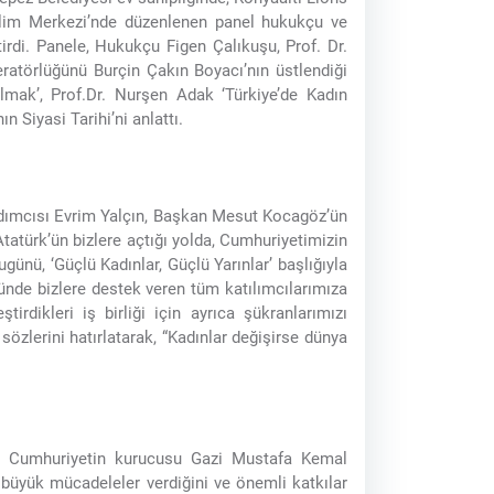
Bilim Merkezi’nde düzenlenen panel hukukçu ve
irdi. Panele, Hukukçu Figen Çalıkuşu, Prof. Dr.
atörlüğünü Burçin Çakın Boyacı’nın üstlendiği
ak’, Prof.Dr. Nurşen Adak ‘Türkiye’de Kadın
n Siyasi Tarihi’ni anlattı.
rdımcısı Evrim Yalçın, Başkan Mesut Kocagöz’ün
atürk’ün bizlere açtığı yolda, Cumhuriyetimizin
ugünü, ‘Güçlü Kadınlar, Güçlü Yarınlar’ başlığıyla
ünde bizlere destek veren tüm katılımcılarımıza
irdikleri iş birliği için ayrıca şükranlarımızı
sözlerini hatırlatarak, “Kadınlar değişirse dünya
a; Cumhuriyetin kurucusu Gazi Mustafa Kemal
n büyük mücadeleler verdiğini ve önemli katkılar