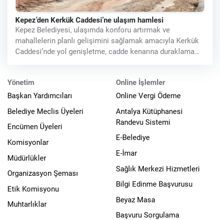
Kepez’den Kerkük Caddesi’ne ulaşım hamlesi
Kepez Belediyesi, ulaşımda konforu artırmak ve
mahallelerin planlı gelişimini sağlamak amacıyla Kerkük
Caddesi’nde yol genişletme, cadde kenarına duraklama
cebi ve yeni sokak açma
Yönetim
Online İşlemler
Başkan Yardımcıları
Online Vergi Ödeme
Belediye Meclis Üyeleri
Antalya Kütüphanesi
Randevu Sistemi
Encümen Üyeleri
E-Belediye
Komisyonlar
E-İmar
Müdürlükler
Sağlık Merkezi Hizmetleri
Organizasyon Şeması
Bilgi Edinme Başvurusu
Etik Komisyonu
Beyaz Masa
Muhtarlıklar
Başvuru Sorgulama