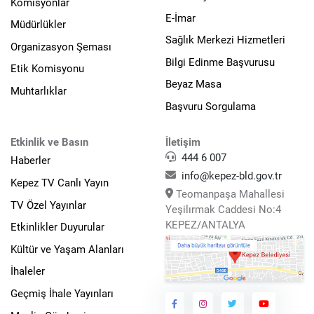
Komisyonlar
E-İmar
Müdürlükler
Sağlık Merkezi Hizmetleri
Organizasyon Şeması
Bilgi Edinme Başvurusu
Etik Komisyonu
Beyaz Masa
Muhtarlıklar
Başvuru Sorgulama
Etkinlik ve Basın
İletişim
444 6 007
Haberler
info@kepez-bld.gov.tr
Kepez TV Canlı Yayın
Teomanpaşa Mahallesi
TV Özel Yayınlar
Yeşilırmak Caddesi No:4
KEPEZ/ANTALYA
Etkinlikler Duyurular
Kültür ve Yaşam Alanları
İhaleler
Geçmiş İhale Yayınları