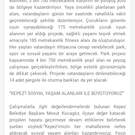
edilirken, 3 bin 700 metrekarelik kaldırım ve yürüyüş yolu
da bölgeye kazandırılıyor. Yaya öncelikli planlanan park
alanı, vatandaşların günün her saatinde rahatlıkla vakit
geçirebileceği şekilde düzenleniyor. Çocukların güvenle
oyun oynayabileceği 175 metrekarelik çocuk oyun
alanının yer aldığı projede, sağlıklı yaşamı teşvik etmek
amacıyla 185 metrekarelik fitness alanı da oluşturuluyor.
Her yaştan vatandaşın ihtiyacına cevap verebilecek park,
spor ve sosyal yaşamı bir araya getirecek. Park projesi
kapsamında 4 bin 750 metrekarelik yeşil alan ve peyzaj
çalışması gerçekleştirilirken, bölge estetik görünümüyle
de dikkat çekecek. Projede vatandaşların dinlenebileceği
14 adet pergole ile oturma bankları da yer alacak.
‘’KEPEZ’İ SOSYAL YAŞAM ALANLARI İLE BÜYÜTÜYORUZ’’
Çalışmalarla ilgili değerlendirmelerde bulunan Kepez
Belediye Başkanı Mesut Kocagöz, ilçeye değer katacak
projeleri hayata geçirmeye devam ettiklerini belirterek
şunları söyledi:“Kepez’imizin her mahallesine nefes
aldıracak sosyal yaşam alanları kazandırıyoruz. Fevzi