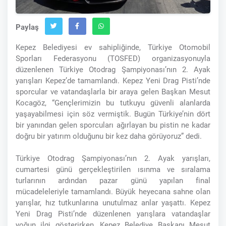
Paylaş
Kepez Belediyesi ev sahipliğinde, Türkiye Otomobil
Sporları Federasyonu (TOSFED) organizasyonuyla
düzenlenen Türkiye Otodrag Şampiyonası’nın 2. Ayak
yarışları Kepez’de tamamlandı. Kepez Yeni Drag Pisti’nde
sporcular ve vatandaşlarla bir araya gelen Başkan Mesut
Kocagöz, “Gençlerimizin bu tutkuyu güvenli alanlarda
yaşayabilmesi için söz vermiştik. Bugün Türkiye’nin dört
bir yanından gelen sporcuları ağırlayan bu pistin ne kadar
doğru bir yatırım olduğunu bir kez daha görüyoruz” dedi.
Türkiye Otodrag Şampiyonası’nın 2. Ayak yarışları,
cumartesi günü gerçekleştirilen ısınma ve sıralama
turlarının ardından pazar günü yapılan final
mücadeleleriyle tamamlandı. Büyük heyecana sahne olan
yarışlar, hız tutkunlarına unutulmaz anlar yaşattı. Kepez
Yeni Drag Pisti’nde düzenlenen yarışlara vatandaşlar
yoğun ilgi gösterirken, Kepez Belediye Başkanı Mesut