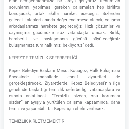
olan hemşehrilerimizle bir araya geliyoruz. Kentimizin
sorunlarını, yapılması gereken çalışmaları hep birlikte
konuşacak, ortak akılla hareket edeceğiz. Sizlerden
gelecek talepleri anında değerlendirmeye alacak, çalışma
arkadaşlarımızı harekete geçireceğiz. Hızlı çözümler ve
dayanışma gücümüzle söz vatandaşta olacak. Birlik,
beraberlik ve paylaşmanın gücünü büyüteceğimiz
buluşmamıza tüm halkımızı bekliyoruz” dedi.
KEPEZ’DE TEMİZLİK SEFERBERLİĞİ
Kepez Belediye Başkanı Mesut Kocagöz, Halk Buluşması
öncesinde mahallede esnaf ziyaretleri de
gerçekleştirecek. Ziyaretlerde, Kepez Belediyesi’nin ilçe
genelinde başlattığı temizlik seferberliği vatandaşlara ve
esnafa anlatılacak. “Temizlik bizden, onu koruması
sizden” anlayışıyla yürütülen çalışma kapsamında, daha
temiz ve yaşanabilir bir Kepez için el ele verilecek.
TEMİZLİK KİRLETMEMEKTİR