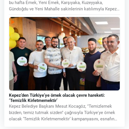
bu hafta Emek, Yeni Emek, Karşıyaka, Kuzeyyaka,
Gündoğdu ve Yeni Mahalle sakinlerinin katılımıyla Kepez
Kent Meydanı’nda
Kepez’den Türkiye’ye örnek olacak çevre hareketi:
‘Temizlik Kirletmemektir’
Kepez Belediye Başkanı Mesut Kocagöz, "Temizlemek
bizden, temiz tutmak sizden" çağrısıyla Türkiye'ye örnek
olacak ‘Temizlik Kirletmemektir’ kampanyasını, esnafın
kalbi Şehit