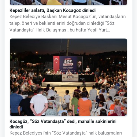
Kepezliler anlattı, Başkan Kocagöz dinledi
Kepez Belediye Başkanı Mesut Kocagöz’ün, vatandaşların
talep, öneri ve beklentilerini doğrudan dinlediği “Söz
Vatandaşta” Halk Buluşması, bu hafta Yeşil Yurt
Mahallesi’nde
Kocagöz, “Söz Vatandaşta” dedi, mahalle sakinlerini
dinledi
Kepez Belediyesi’nin “Söz Vatandaşta” halk buluşmaları