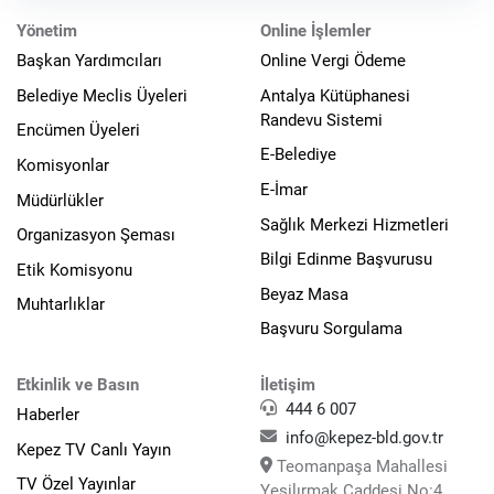
Yönetim
Online İşlemler
Başkan Yardımcıları
Online Vergi Ödeme
Belediye Meclis Üyeleri
Antalya Kütüphanesi
Randevu Sistemi
Encümen Üyeleri
E-Belediye
Komisyonlar
E-İmar
Müdürlükler
Sağlık Merkezi Hizmetleri
Organizasyon Şeması
Bilgi Edinme Başvurusu
Etik Komisyonu
Beyaz Masa
Muhtarlıklar
Başvuru Sorgulama
Etkinlik ve Basın
İletişim
444 6 007
Haberler
info@kepez-bld.gov.tr
Kepez TV Canlı Yayın
Teomanpaşa Mahallesi
TV Özel Yayınlar
Yeşilırmak Caddesi No:4