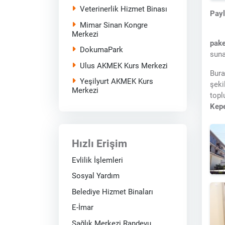
Veterinerlik Hizmet Binası
Pay
Mimar Sinan Kongre
Merkezi
pake
DokumaPark
sun
Ulus AKMEK Kurs Merkezi
Bura
Yeşilyurt AKMEK Kurs
şeki
Merkezi
topl
Kepe
Hızlı Erişim
Evlilik İşlemleri
Sosyal Yardım
Belediye Hizmet Binaları
E-İmar
Sağlık Merkezi Randevu