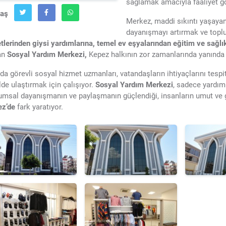
sağlamak amacıyla faaliyet gö
laş
Merkez, maddi sıkıntı yaşayan 
dayanışmayı artırmak ve topl
tlerinden giysi yardımlarına, temel ev eşyalarından eğitim ve sağlı
an
Sosyal Yardım Merkezi,
Kepez halkının zor zamanlarında yanında 
da görevli sosyal hizmet uzmanları, vatandaşların ihtiyaçlarını tespit
lde ulaştırmak için çalışıyor.
Sosyal Yardım Merkezi
, sadece yardım
umsal dayanışmanın ve paylaşmanın güçlendiği, insanların umut ve 
z’de
fark yaratıyor.