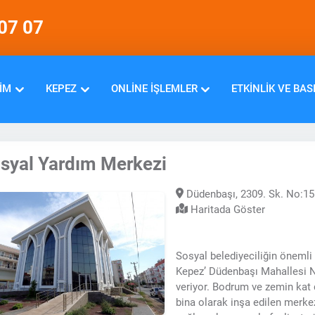
07 07
IM
KEPEZ
ONLINE İŞLEMLER
ETKINLIK VE BAS
syal Yardım Merkezi
Düdenbaşı, 2309. Sk. No:15
Haritada Göster
Sosyal belediyeciliğin önemli
Kepez’ Düdenbaşı Mahallesi N
veriyor. Bodrum ve zemin kat 
bina olarak inşa edilen merke