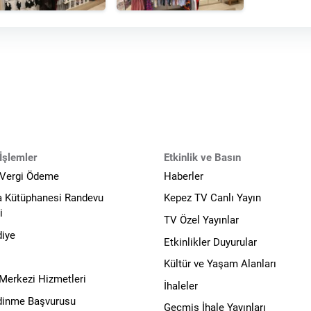
İşlemler
Etkinlik ve Basın
 Vergi Ödeme
Haberler
a Kütüphanesi Randevu
Kepez TV Canlı Yayın
i
TV Özel Yayınlar
diye
Etkinlikler Duyurular
Kültür ve Yaşam Alanları
 Merkezi Hizmetleri
İhaleler
Edinme Başvurusu
Geçmiş İhale Yayınları