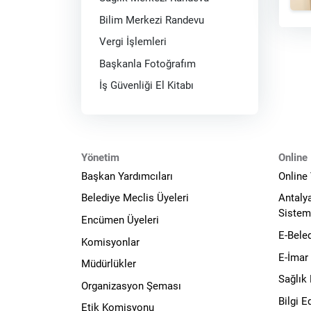
Bilim Merkezi Randevu
Vergi İşlemleri
Başkanla Fotoğrafım
İş Güvenliği El Kitabı
Yönetim
Online 
Başkan Yardımcıları
Online
Belediye Meclis Üyeleri
Antaly
Sistem
Encümen Üyeleri
E-Bele
Komisyonlar
E-İmar
Müdürlükler
Sağlık
Organizasyon Şeması
Bilgi 
Etik Komisyonu