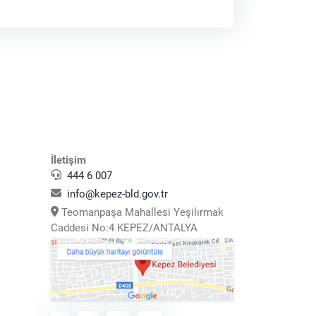
İletişim
444 6 007
info@kepez-bld.gov.tr
Teomanpaşa Mahallesi Yeşilırmak
Caddesi No:4 KEPEZ/ANTALYA