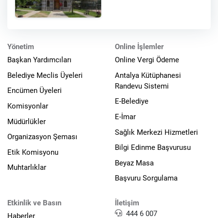
Yönetim
Online İşlemler
Başkan Yardımcıları
Online Vergi Ödeme
Belediye Meclis Üyeleri
Antalya Kütüphanesi
Randevu Sistemi
Encümen Üyeleri
E-Belediye
Komisyonlar
E-İmar
Müdürlükler
Sağlık Merkezi Hizmetleri
Organizasyon Şeması
Bilgi Edinme Başvurusu
Etik Komisyonu
Beyaz Masa
Muhtarlıklar
Başvuru Sorgulama
Etkinlik ve Basın
İletişim
444 6 007
Haberler