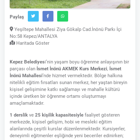
Paylaş
Yeşiltepe Mahallesi Ziya Gökalp Cad.İnönü Parkı İçi
No:58 Kepez/ANTALYA
Haritada Göster
Kepez Belediyes
i’nin yaşam boyu öğrenme anlayışının bir
parçası olan
İsmet İnönü AKMEK Kurs Merkezi
,
İsmet
İnönü Mahallesi
’nde hizmet vermektedir. Bölge halkına
nitelikli eğitim fırsatları sunan merkez, her yaştan bireyin
kişisel gelişimine katkı sağlamayı ve mahalle kültürü
içinde üretken bir öğrenme ortamı oluşturmayı
amaçlamaktadır.
1 derslik
ve
25 kişilik kapasitesiyle
faaliyet gösteren
merkezde, kişisel gelişim, hobi ve mesleki eğitim
alanlarında çeşitli kurslar düzenlenmektedir. Kursiyerler,
deneyimli eğitmenler eşliğinde yeni beceriler edinirken;