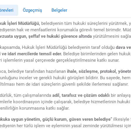
revleri
Özgeçmiş
Belgeler
uk İşleri Müdürlüğü,
belediyenin tüm hukuki süreçlerini yürütmek,
ediyenin hak ve menfaatlerini korumakla görevli temel birimdir. Müdü
zuata uygun, şeffaf ve hukuki güvence altında
yürütülmesini sağla
kapsamda, Hukuk İşleri Müdürlüğü belediyenin taraf olduğu
dava ve 
i ve idari mercilerde temsil eder.
Belediye birimlerinden gelen hukuki
ri işlemlerin yasal çerçevede gerçekleştirilmesine katkı sunar.
ıca, belediye tarafından hazırlanan
ihale, sözleşme, protokol, yöne
unluğunu inceler ve gerekli hukuki görüşleri bildirir. Bu sayede, he
ltılması hem de idari süreçlerin güvenli şekilde ilerlemesi sağlanır.
ürlük, tüm çalışmalarında
adil, tarafsız ve çözüm odaklı
bir anlayış
imlerle koordinasyon içinde çalışarak, belediye hizmetlerinin hukuki 
enilirliğin korunmasına katkı sağlar.
kuka uygun yönetim, güçlü kurum, güven veren belediye
” ilkesiyle
ediyenin her türlü işlem ve eyleminin yasal zeminde yürütülmesi için 