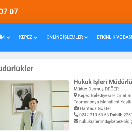
07 07
IM
KEPEZ
ONLINE İŞLEMLER
ETKINLIK VE BAS
dürlükler
Hukuk İşleri Müdürl
Müdür:
Durmuş DEĞER
Kepez Belediyesi Hizmet Bi
Teomanpaşa Mahallesi Yeşil
Haritada Göster
0242 310 58 58
Dahili:
225
hukukislerimd@kepez-bld.g