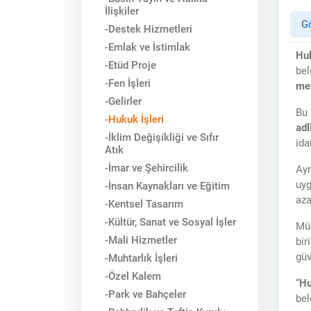
İlişkiler
Gö
-Destek Hizmetleri
-Emlak ve İstimlak
Huk
-Etüd Proje
bel
-Fen İşleri
mev
-Gelirler
Bu 
-Hukuk İşleri
adl
-İklim Değişikliği ve Sıfır
ida
Atık
-İmar ve Şehircilik
Ayr
uyg
-İnsan Kaynakları ve Eğitim
aza
-Kentsel Tasarım
-Kültür, Sanat ve Sosyal İşler
Müd
-Mali Hizmetler
bir
güv
-Muhtarlık İşleri
-Özel Kalem
“
Hu
-Park ve Bahçeler
bel