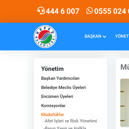
444 6 007
0555 024 
BAŞKAN
YÖNET
Mü
Yönetim
Başkan Yardımcıları
Belediye Meclis Üyeleri
Encümen Üyeleri
Komisyonlar
Müdürlükler
-Afet İşleri ve Risk Yönetimi
-Basın Yayın ve Halkla