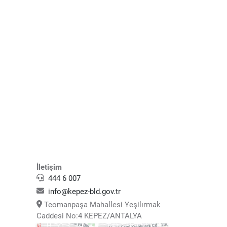
İletişim
444 6 007
info@kepez-bld.gov.tr
Teomanpaşa Mahallesi Yeşilırmak
Caddesi No:4 KEPEZ/ANTALYA