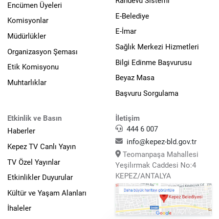
Randevu Sistemi
Encümen Üyeleri
E-Belediye
Komisyonlar
E-İmar
Müdürlükler
Sağlık Merkezi Hizmetleri
Organizasyon Şeması
Bilgi Edinme Başvurusu
Etik Komisyonu
Beyaz Masa
Muhtarlıklar
Başvuru Sorgulama
Etkinlik ve Basın
İletişim
444 6 007
Haberler
info@kepez-bld.gov.tr
Kepez TV Canlı Yayın
Teomanpaşa Mahallesi
TV Özel Yayınlar
Yeşilırmak Caddesi No:4
KEPEZ/ANTALYA
Etkinlikler Duyurular
Kültür ve Yaşam Alanları
İhaleler