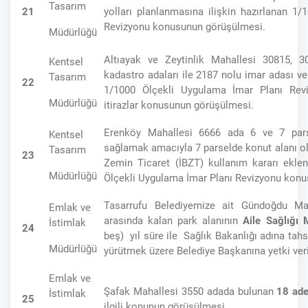
Tasarım
21
yolları planlanmasına ilişkin hazırlanan 1
Revizyonu konusunun görüşülmesi.
Müdürlüğü
Altıayak ve Zeytinlik Mahallesi 30815, 
Kentsel
kadastro adaları ile 2187 nolu imar adası ve
Tasarım
22
1/1000 Ölçekli Uygulama İmar Planı Revi
Müdürlüğü
itirazlar konusunun görüşülmesi.
Erenköy Mahallesi 6666 ada 6 ve 7 parse
Kentsel
sağlamak amacıyla 7 parselde konut alanı ol
Tasarım
23
Zemin Ticaret (İBZT) kullanım kararı eklen
Müdürlüğü
Ölçekli Uygulama İmar Planı Revizyonu kon
Tasarrufu Belediyemize ait Gündoğdu Ma
Emlak ve
arasında kalan park alanının
Aile Sağlığı 
İstimlak
24
beş) yıl süre ile Sağlık Bakanlığı adına tahsis
Müdürlüğü
yürütmek üzere Belediye Başkanına yetki ve
Emlak ve
Şafak Mahallesi 3550 adada bulunan
18 ade
İstimlak
25
ilgili konunun görüşülmesi.