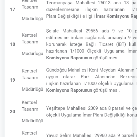
Kentsel
Teomanpaşa Mahallesi 25013 ada 13 parse
Tasarım
17
düzenlenmesine ilişkin hazırlanan 1
Planı Değişikliği ile ilgili
İmar Komisyonu Ra
Müdürlüğü
Şelale Mahallesi 29556 ada 9 ve 10 par
Kentsel
edilmesine imkan sağlamak amacıyla 9 ve 
Tasarım
18
korunarak İsteğe Bağlı Ticaret (İBT) kul
hazırlanan 1/1000 Ölçekli Uygulama İmar P
Müdürlüğü
Komisyonu Raporunun
görüşülmesi.
Gündoğdu Mahallesi Kent Meydanı Alanının 1
Kentsel
uygun olarak Park Alanından Rekreas
Tasarım
19
ilişkin hazırlanan 1/1000 ölçekli Uygulama İ
Müdürlüğü
Komisyonu Raporunun
görüşülmesi.
Kentsel
Yeşiltepe Mahallesi 2309 ada 8 parsel ve çe
Tasarım
20
ölçekli Uygulama İmar Planı Değişikliği ko
Müdürlüğü
Kentsel
Yavuz Selim Mahallesi 29960 ada 9 parsel 