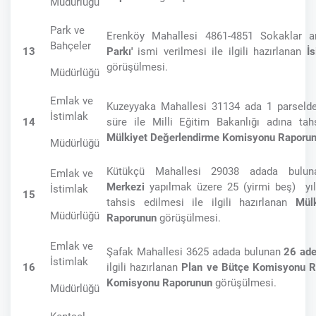
Müdürlüğü
Park ve
Erenköy Mahallesi 4861-4851 Sokaklar a
Bahçeler
13
Parkı'
ismi verilmesi ile ilgili hazırlanan
İ
görüşülmesi.
Müdürlüğü
Emlak ve
Kuzeyyaka Mahallesi 31134 ada 1 parselde
İstimlak
14
süre ile Milli Eğitim Bakanlığı adına tahs
Mülkiyet Değerlendirme Komisyonu Raporu
Müdürlüğü
Kütükçü Mahallesi 29038 adada bulu
Emlak ve
Merkezi
yapılmak üzere 25 (yirmi beş) yıl
İstimlak
15
tahsis edilmesi ile ilgili hazırlanan
Mül
Müdürlüğü
Raporunun
görüşülmesi.
Emlak ve
Şafak Mahallesi 3625 adada bulunan
26 ade
İstimlak
16
ilgili hazırlanan
Plan ve Bütçe Komisyonu 
Komisyonu Raporunun
görüşülmesi.
Müdürlüğü