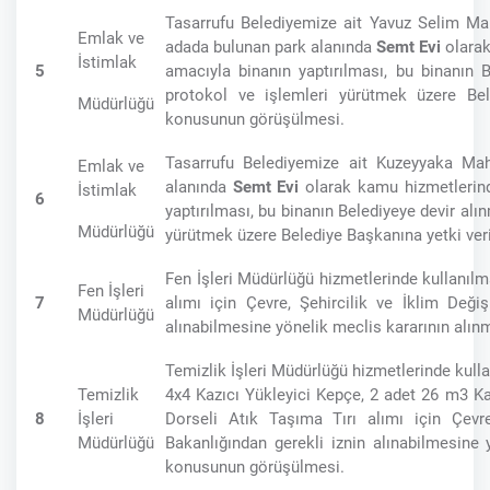
Tasarrufu Belediyemize ait Yavuz Selim M
Emlak ve
adada bulunan park alanında
Semt Evi
olarak
İstimlak
5
amacıyla binanın yaptırılması, bu binanın Be
protokol ve işlemleri yürütmek üzere Bel
Müdürlüğü
konusunun görüşülmesi.
Tasarrufu Belediyemize ait Kuzeyyaka Ma
Emlak ve
alanında
Semt Evi
olarak kamu hizmetlerin
İstimlak
6
yaptırılması, bu binanın Belediyeye devir alınm
Müdürlüğü
yürütmek üzere Belediye Başkanına yetki ve
Fen İşleri Müdürlüğü hizmetlerinde kullanı
Fen İşleri
7
alımı için Çevre, Şehircilik ve İklim Değiş
Müdürlüğü
alınabilmesine yönelik meclis kararının alı
Temizlik İşleri Müdürlüğü hizmetlerinde kull
Temizlik
4x4 Kazıcı Yükleyici Kepçe, 2 adet 26 m3 K
8
İşleri
Dorseli Atık Taşıma Tırı alımı için Çevre,
Müdürlüğü
Bakanlığından gerekli iznin alınabilmesine 
konusunun görüşülmesi.