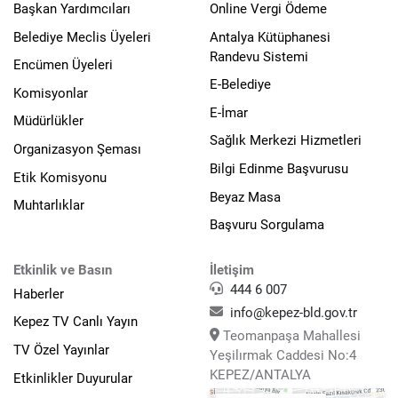
Başkan Yardımcıları
Online Vergi Ödeme
Belediye Meclis Üyeleri
Antalya Kütüphanesi
Randevu Sistemi
Encümen Üyeleri
E-Belediye
Komisyonlar
E-İmar
Müdürlükler
Sağlık Merkezi Hizmetleri
Organizasyon Şeması
Bilgi Edinme Başvurusu
Etik Komisyonu
Beyaz Masa
Muhtarlıklar
Başvuru Sorgulama
Etkinlik ve Basın
İletişim
444 6 007
Haberler
info@kepez-bld.gov.tr
Kepez TV Canlı Yayın
Teomanpaşa Mahallesi
TV Özel Yayınlar
Yeşilırmak Caddesi No:4
KEPEZ/ANTALYA
Etkinlikler Duyurular