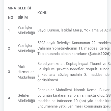
SIRA
GELDİĞİ
KONU
NO
BİRİM
Yazı İşleri
1
Saygı Duruşu, İstiklal Marşı, Yoklama ve Açıl
Müdürlüğü
5393 sayılı Belediye Kanununun 22. maddesin
Yazı İşleri
2
Çalışma Yönetmeliğinin 11. maddesi gereği 
Müdürlüğü
Toplantısında alınan kararların
(Şubat/2026)
Belediyemize ait Keptaş İnşaat Ticaret ve Sa
Mali
ile ilgili ve şirketin hedefleri doğrultusunda
3
Hizmetler
şirket ana sözleşmesinin 3. maddesinde 
Müdürlüğü
görüşülmesi.
Fabrikalar Mahallesi Namık Kemal Bulvar
Gelirler
bölümün kiralanması planlanmakta olup, 288
4
Müdürlüğü
maddesine istinaden 10 (on) yıla kadar kir
Encümenine yetki verilmesi konusunun görü