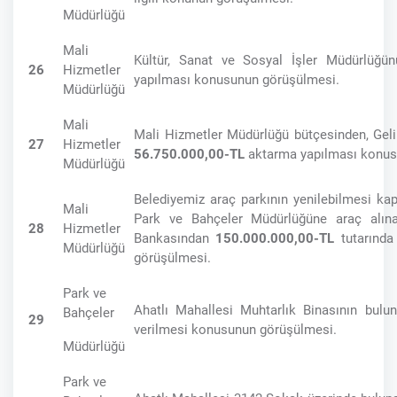
Müdürlüğü
Mali
Kültür, Sanat ve Sosyal İşler Müdürlüğün
26
Hizmetler
yapılması konusunun görüşülmesi.
Müdürlüğü
Mali
Mali Hizmetler Müdürlüğü bütçesinden, Gel
27
Hizmetler
56.750.000,00-TL
aktarma yapılması konus
Müdürlüğü
Belediyemiz araç parkının yenilebilmesi ka
Mali
Park ve Bahçeler Müdürlüğüne araç alınab
28
Hizmetler
Bankasından
150.000.000,00-TL
tutarında
Müdürlüğü
görüşülmesi.
Park ve
Ahatlı Mahallesi Muhtarlık Binasının bul
Bahçeler
29
verilmesi konusunun görüşülmesi.
Müdürlüğü
Park ve