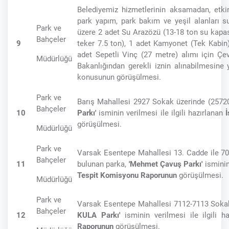
Belediyemiz hizmetlerinin aksamadan, etkin
park yapım, park bakım ve yeşil alanları s
Park ve
üzere 2 adet Su Arazözü (13-18 ton su kapas
Bahçeler
9
teker 7.5 ton), 1 adet Kamyonet (Tek Kabin)
adet Sepetli Vinç (27 metre) alımı için Çevr
Müdürlüğü
Bakanlığından gerekli iznin alınabilmesine 
konusunun görüşülmesi.
Park ve
Barış Mahallesi 2927 Sokak üzerinde (2572
Bahçeler
10
Parkı'
isminin verilmesi ile ilgili hazırlanan
görüşülmesi.
Müdürlüğü
Park ve
Varsak Esentepe Mahallesi 13. Cadde ile 7
Bahçeler
11
bulunan parka,
'Mehmet Çavuş Parkı'
isminin 
Tespit Komisyonu Raporunun
görüşülmesi.
Müdürlüğü
Park ve
Varsak Esentepe Mahallesi 7112-7113 Sokak
Bahçeler
12
KULA Parkı'
isminin verilmesi ile ilgili 
Raporunun
görüşülmesi.