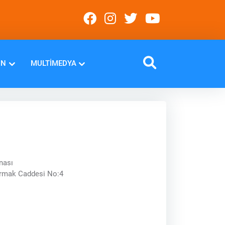
IN
MULTIMEDYA
nası
ırmak Caddesi No:4