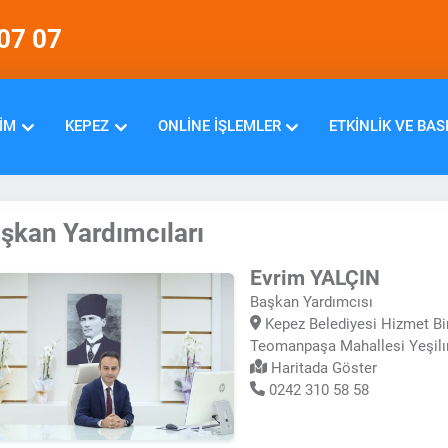
07 07
IM
KEPEZ
ONLINE İŞLEMLER
ETKINLIK VE BAS
şkan Yardımcıları
Evrim YALÇIN
Başkan Yardımcısı
Kepez Belediyesi Hizmet Bi
Teomanpaşa Mahallesi Yeşil
Haritada Göster
0242 310 58 58