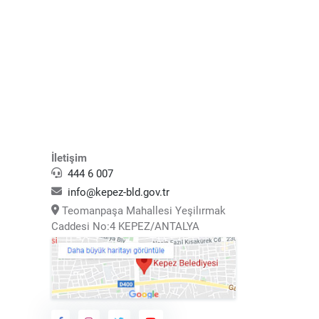
İletişim
444 6 007
info@kepez-bld.gov.tr
Teomanpaşa Mahallesi Yeşilırmak
Caddesi No:4 KEPEZ/ANTALYA