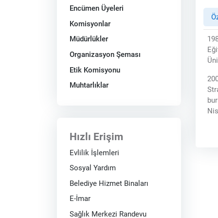
Encümen Üyeleri
Ö
Komisyonlar
198
Müdürlükler
Eği
Organizasyon Şeması
Üni
Etik Komisyonu
200
Muhtarlıklar
Str
bur
Nis
Hızlı Erişim
Evlilik İşlemleri
Sosyal Yardım
Belediye Hizmet Binaları
E-İmar
Sağlık Merkezi Randevu