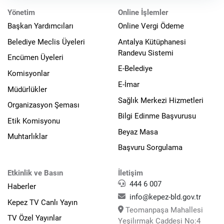
Yönetim
Online İşlemler
Başkan Yardımcıları
Online Vergi Ödeme
Belediye Meclis Üyeleri
Antalya Kütüphanesi
Randevu Sistemi
Encümen Üyeleri
E-Belediye
Komisyonlar
E-İmar
Müdürlükler
Sağlık Merkezi Hizmetleri
Organizasyon Şeması
Bilgi Edinme Başvurusu
Etik Komisyonu
Beyaz Masa
Muhtarlıklar
Başvuru Sorgulama
Etkinlik ve Basın
İletişim
444 6 007
Haberler
info@kepez-bld.gov.tr
Kepez TV Canlı Yayın
Teomanpaşa Mahallesi
TV Özel Yayınlar
Yeşilırmak Caddesi No:4