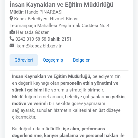
İnsan Kaynakları ve Eğitim Müdürlüğü
Müdür:
Hande PINARBAŞI
Kepez Belediyesi Hizmet Binası
Teomanpaşa Mahallesi Yeşilırmak Caddesi No:4
Haritada Göster
0242 310 58 58
Dahili:
2151
ikem@kepez-bld.gov.tr
Görevleri
Özgeçmiş
Belgeler
İnsan Kaynakları ve Eğitim Müdürlüğü,
belediyemizin
en değerli kaynağı olan
personelin etkin yönetimi ve
sürekli gelişimi
ile sorumlu stratejik birimdir.
Müdürlüğün temel amacı, belediye çalışanlarının
yetkin,
motive ve verimli
bir şekilde görev yapmasını
sağlayarak, sunulan hizmetin kalitesini en üst düzeye
çıkarmaktır.
Bu doğrultuda müdürlük;
işe alım, performans
değerlendirme, kariyer planlama ve personel hakları
ile