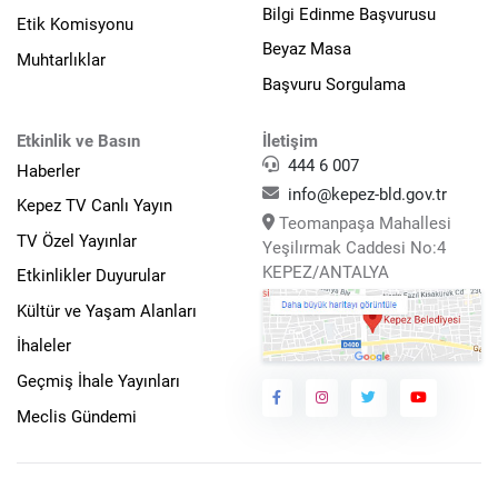
Bilgi Edinme Başvurusu
Etik Komisyonu
Beyaz Masa
Muhtarlıklar
Başvuru Sorgulama
Etkinlik ve Basın
İletişim
444 6 007
Haberler
info@kepez-bld.gov.tr
Kepez TV Canlı Yayın
Teomanpaşa Mahallesi
TV Özel Yayınlar
Yeşilırmak Caddesi No:4
KEPEZ/ANTALYA
Etkinlikler Duyurular
Kültür ve Yaşam Alanları
İhaleler
Geçmiş İhale Yayınları
Meclis Gündemi