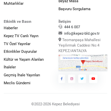
Beyaz Masa
Muhtarlıklar
Başvuru Sorgulama
Etkinlik ve Basın
İletişim
444 6 007
Haberler
info@kepez-bld.gov.tr
Kepez TV Canlı Yayın
Teomanpaşa Mahallesi
TV Özel Yayınlar
Yeşilırmak Caddesi No:4
KEPEZ/ANTALYA
Etkinlikler Duyurular
Kültür ve Yaşam Alanları
İhaleler
Geçmiş İhale Yayınları
Meclis Gündemi
©2022-2026 Kepez Belediyesi