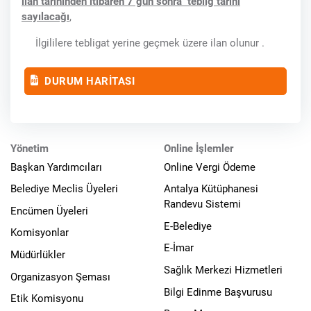
ilan tarihinden itibaren 7 gün sonra tebliğ tarihi
sayılacağı
,
İlgililere tebligat yerine geçmek üzere ilan olunur .
DURUM HARİTASI
Yönetim
Online İşlemler
Başkan Yardımcıları
Online Vergi Ödeme
Belediye Meclis Üyeleri
Antalya Kütüphanesi
Randevu Sistemi
Encümen Üyeleri
E-Belediye
Komisyonlar
E-İmar
Müdürlükler
Sağlık Merkezi Hizmetleri
Organizasyon Şeması
Bilgi Edinme Başvurusu
Etik Komisyonu