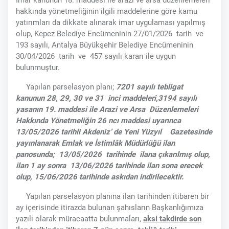
İmar kanunun 18. maddesi ile arazi ve arsa düzenlemeleri
hakkında yönetmeliğinin ilgili maddelerine göre kamu
yatırımları da dikkate alınarak imar uygulaması yapılmış
olup, Kepez Belediye Encümeninin 27/01/2026 tarih ve
193 sayılı, Antalya Büyükşehir Belediye Encümeninin
30/04/2026 tarih ve 457 sayılı kararı ile uygun
bulunmuştur.
Yapılan parselasyon planı;
7201 sayılı tebligat
kanunun 28, 29, 30 ve 31 inci maddeleri,3194 sayılı
yasanın 19. maddesi ile Arazi ve Arsa Düzenlemeleri
Hakkında Yönetmeliğin 26 ncı maddesi uyarınca
13/05/2026 tarihli Akdeniz’ de Yeni Yüzyıl Gazetesinde
yayınlanarak Emlak ve İstimlâk Müdürlüğü ilan
panosunda; 13/05/2026 tarihinde ilana çıkarılmış olup,
ilan 1 ay sonra 13/06/2026 tarihinde ilan sona erecek
olup, 15/06/2026 tarihinde askıdan indirilecektir.
Yapılan parselasyon planına ilan tarihinden itibaren bir
ay içerisinde itirazda bulunan şahısların Başkanlığımıza
yazılı olarak müracaatta bulunmaları,
aksi takdirde son