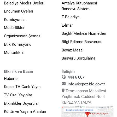
Belediye Meclis Üyeleri
Antalya Kütüphanesi
Randevu Sistemi
Encümen Üyeleri
E-Belediye
Komisyonlar
E-İmar
Müdürlükler
Sağlık Merkezi Hizmetleri
Organizasyon Şeması
Bilgi Edinme Başvurusu
Etik Komisyonu
Beyaz Masa
Muhtarlıklar
Başvuru Sorgulama
Etkinlik ve Basın
İletişim
444 6 007
Haberler
info@kepez-bld.gov.tr
Kepez TV Canlı Yayın
Teomanpaşa Mahallesi
TV Özel Yayınlar
Yeşilırmak Caddesi No:4
KEPEZ/ANTALYA
Etkinlikler Duyurular
Kültür ve Yaşam Alanları